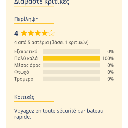
Διαβάστε κριτικές
Περίληψη
4
Βαθμολογήθηκε
4 από 5 αστέρια (βάσει 1 κριτικών)
με
4
Εξαιρετικό
0%
από
Πολύ καλά
100%
5
Μέσος όρος
0%
Φτωχό
0%
Τρομερό
0%
Κριτικές
Voyagez en toute sécurité par bateau
rapide.