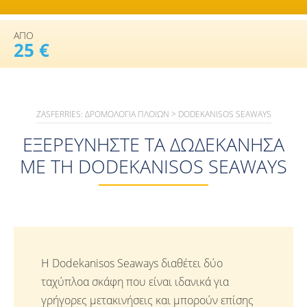
ΑΠΟ
25 €
ZASFERRIES: ΔΡΟΜΟΛΌΓΙΑ ΠΛΟΊΩΝ
>
DODEKANISOS SEAWAYS
ΕΞΕΡΕΥΝΉΣΤΕ ΤΑ ΔΩΔΕΚΆΝΗΣΑ
ΜΕ ΤΗ DODEKANISOS SEAWAYS
Η Dodekanisos Seaways διαθέτει δύο
ταχύπλοα σκάφη που είναι ιδανικά για
γρήγορες μετακινήσεις και μπορούν επίσης