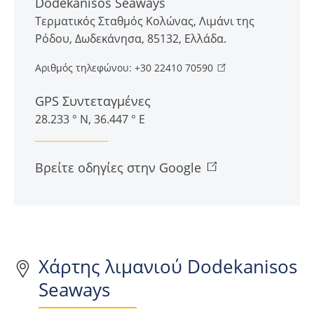
Dodekanisos Seaways
Τερματικός Σταθμός Κολώνας
,
Λιμάνι της
Ρόδου
,
Δωδεκάνησα
,
85132
,
Ελλάδα
.
Αριθμός τηλεφώνου:
+30 22410 70590
GPS Συντεταγμένες
28.233 ° N, 36.447 ° E
Βρείτε οδηγίες στην Google
Χάρτης λιμανιού Dodekanisos
Seaways