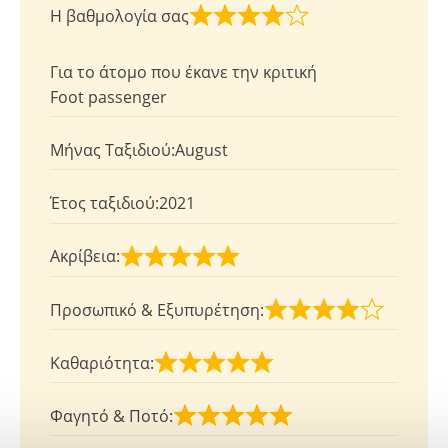
Η βαθμολογία σας
Βαθμολογήθηκε
με
Για το άτομο που έκανε την κριτική
4
Foot passenger
από
5
Μήνας Tαξιδιού:
August
Έτος ταξιδιού:
2021
Ακρίβεια:
Βαθμολογήθηκε
με
Προσωπικό & Eξυπυρέτηση:
5
Βαθμολογήθηκε
από
με
Καθαριότητα:
5
4
Βαθμολογήθηκε
από
με
Φαγητό & Ποτό:
5
5
Βαθμολογήθηκε