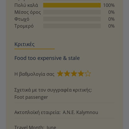
από
Πολύ καλά
100%
5
Μέσος όρος
0%
Φτωχό
0%
Τρομερό
0%
Κριτικές
Food too expensive & stale
Η βαθμολογία σας
Βαθμολογήθηκε
με
Σχετικά με τον συγγραφέα κριτικής:
4
Foot passenger
από
5
Ακτοπλοϊκή εταιρεία:
A.N.E. Kalymnou
Travel Month:
June