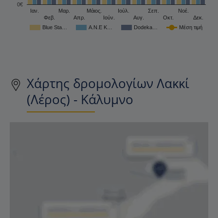
0€
Ιαν.
Μαρ.
Μάιος.
Ιούλ.
Σεπ.
Νοέ.
Φεβ.
Απρ.
Ιούν.
Αυγ.
Οκτ.
Δεκ.
Blue Sta…
A.N.E K…
Dodeka…
Μέση τιμή
Χάρτης δρομολογίων Λακκί
(Λέρος) - Κάλυμνο