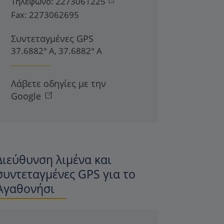
Τηλέφωνο:
2273061225
Fax:
2273062695
Συντεταγμένες GPS
37.6882° Α, 37.6882° Α
Λάβετε οδηγίες με την
Google
Διεύθυνση λιμένα και
συντεταγμένες GPS για το
Αγαθονήσι