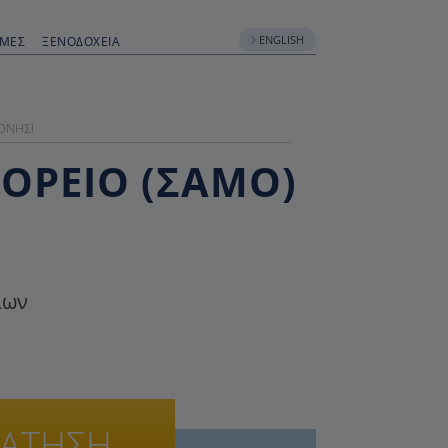
ENGLISH
ΟΜΈΣ
ΞΕΝΟΔΟΧΕΊΑ
ΟΝΉΣΙ
ΌΡΕΙΟ (ΣΆΜΟ)
ίων
ΡΑΤΗΣΗ