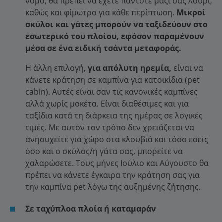
νόμο, θα πρέπει να έχετε πάντοτε μαζί σας λουρί,
καθώς και φίμωτρο για κάθε περίπτωση.
Μικροί
σκύλοι και γάτες μπορούν να ταξιδεύουν στο
εσωτερικό του πλοίου, εφόσον παραμένουν
μέσα σε ένα ειδική τσάντα μεταφοράς.
Η άλλη επιλογή,
για απόλυτη ηρεμία,
είναι να
κάνετε κράτηση σε καμπίνα για κατοικίδια (pet
cabin). Αυτές είναι σαν τις κανονικές καμπίνες
αλλά χωρίς μοκέτα. Είναι διαθέσιμες και για
ταξίδια κατά τη διάρκεια της ημέρας σε λογικές
τιμές. Με αυτόν τον τρόπο δεν χρειάζεται να
ανησυχείτε για χώρο στα κλουβιά και τόσο εσείς
όσο και ο σκύλος/η γάτα σας, μπορείτε να
χαλαρώσετε. Τους μήνες Ιούλιο και Αύγουστο θα
πρέπει να κάνετε έγκαιρα την κράτηση σας για
την καμπίνα pet λόγω της αυξημένης ζήτησης.
Σε ταχύπλοα πλοία ή καταμαράν