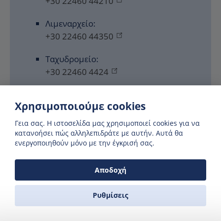
+30 22460 44210
Λιμεναρχείο:
+30 22460 44350
Ταχυδρομείο:
+30 22460 4424
Χρησιμοποιούμε cookies
Γεια σας. H ιστοσελίδα μας χρησιμοποιεί cookies για να
κατανοήσει πώς αλληλεπιδράτε με αυτήν. Αυτά θα
ενεργοποιηθούν μόνο με την έγκρισή σας.
Κριτικές
Αποδοχή
Έχετε ταξιδέψει από ή προς τη Τήλο; Πως ήταν η
Ρυθμίσεις
εμπειρία σας; Πως ήταν οι παροχές; Το προσωπικό;
Υπήρξαν καθυστερήσεις; Η επιβίβαση και η αποβίβαση