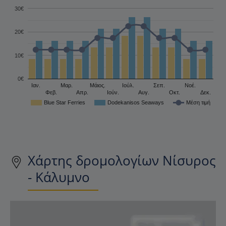
30€
20€
10€
0€
Ιαν.
Μαρ.
Μάιος.
Ιούλ.
Σεπ.
Νοέ.
Φεβ.
Απρ.
Ιούν.
Αυγ.
Οκτ.
Δεκ.
Blue Star Ferries
Dodekanisos Seaways
Μέση τιμή
Χάρτης δρομολογίων Νίσυρος
- Κάλυμνο