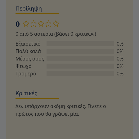
Περίληψη
0
Βαθμολογήθηκε
0 από 5 αστέρια (βάσει 0 κριτικών)
με
0
Εξαιρετικό
0%
από
Πολύ καλά
0%
5
Μέσος όρος
0%
Φτωχό
0%
Τρομερό
0%
Κριτικές
Δεν υπάρχουν ακόμη κριτικές. Γίνετε ο
πρώτος που θα γράψει μία.