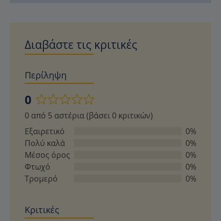
Διαβάστε τις κριτικές
Περίληψη
0
Βαθμολογήθηκε
0 από 5 αστέρια (βάσει 0 κριτικών)
με
0
Εξαιρετικό
0%
από
Πολύ καλά
0%
5
Μέσος όρος
0%
Φτωχό
0%
Τρομερό
0%
Κριτικές