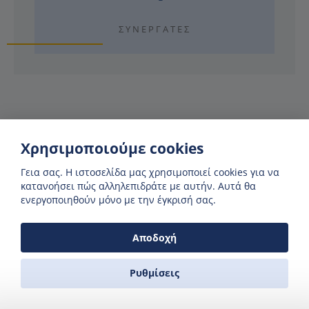
ΣΥΝΕΡΓΆΤΕΣ
Γιατί να χρησιμοποιήσετε τη Zas
Χρησιμοποιούμε cookies
Ferries;
Γεια σας. H ιστοσελίδα μας χρησιμοποιεί cookies για να
κατανοήσει πώς αλληλεπιδράτε με αυτήν. Αυτά θα
ενεργοποιηθούν μόνο με την έγκρισή σας.
ΔΕΙΤΕ ΑΝ ΥΠΑΡΧΟΥΝ ΔΙΑΘΕΣΗΜΑ ΔΡΟΜΟΛΟΓΙΑ
Αποδοχή
Στο ημερολόγιο μας μπορείτε να δείτε αν υπάρχει το
συγκεκριμένο δρομολόγιο πριν κάνετε αναζήτηση
Ρυθμίσεις
ΑΛΗΘΙΝΟΙ ΕΥΓΕΝΙΚΟΙ ΑΝΘΡΩΠΟΙ
Επισκεφτείτε το γραφείο μας ή καλέστε μας κάθε ώρα