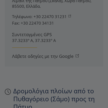
Λιμάνι της Πάτμου (Σκάλα)
,
Χώρα Πάτμου
,
85500
,
Ελλάδα
.
Τηλέφωνο:
+30 22470 31231
Fax:
+30 22470 34131
Συντεταγμένες GPS
37.3233° Α, 37.3233° Α
Λάβετε οδηγίες με την Google
Δρομολόγια πλοίων από το
Πυθαγόρειο (Σάμο) προς τη
Πάτμο