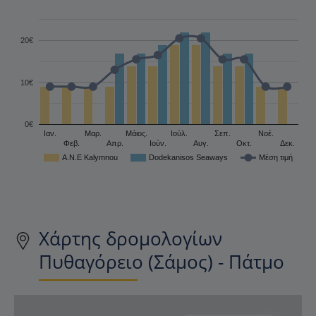
20€
10€
0€
Ιαν.
Μαρ.
Μάιος.
Ιούλ.
Σεπ.
Νοέ.
Φεβ.
Απρ.
Ιούν.
Αυγ.
Οκτ.
Δεκ.
A.N.E Kalymnou
Dodekanisos Seaways
Μέση τιμή
Χάρτης δρομολογίων
Πυθαγόρειο (Σάμος) - Πάτμο