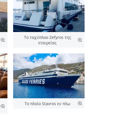
Το ταχύπλοο Zefyros της
εταιρείας
Το πλοίο Stavros εν πλω