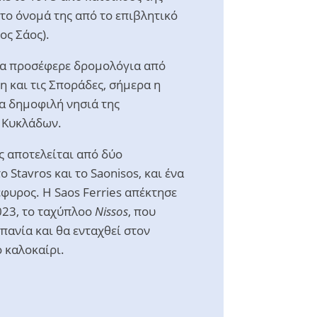
το όνομά της από το επιβλητικό
ος Σάος).
ια προσέφερε δρομολόγια από
η και τις Σποράδες, σήμερα η
τα δημοφιλή νησιά της
 Κυκλάδων.
ς αποτελείται από δύο
 Stavros και το Saonisos, και ένα
έφυρος. Η Saos Ferries απέκτησε
023, το ταχύπλοο
Nissos
, που
πανία και θα ενταχθεί στον
ο καλοκαίρι.