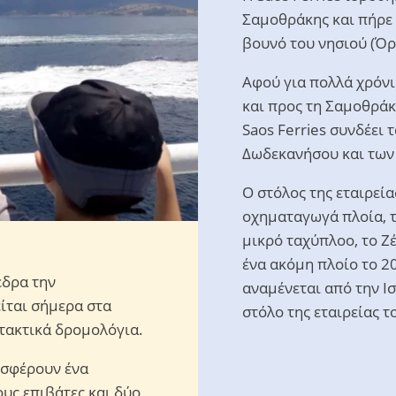
Σαμοθράκης και πήρε 
βουνό του νησιού (Όρ
Αφού για πολλά χρόν
και προς τη Σαμοθράκ
Saos Ferries συνδέει 
Δωδεκανήσου και των
Ο στόλος της εταιρεία
οχηματαγωγά πλοία, το
μικρό ταχύπλοο, το Ζ
ένα ακόμη πλοίο το 2
έδρα την
αναμένεται από την Ισ
ίται σήμερα στα
στόλο της εταιρείας τ
 τακτικά δρομολόγια.
οσφέρουν ένα
ους επιβάτες και δύο