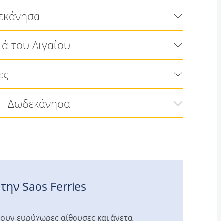
εκάνησα
ά του Αιγαίου
ες
 - Δωδεκάνησα
 την Saos Ferries
έτουν ευρύχωρες αίθουσες και άνετα