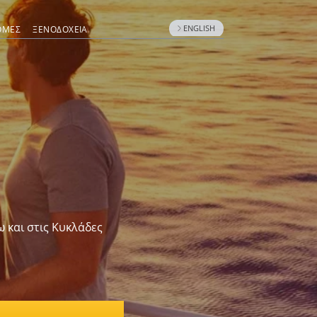
ENGLISH
ΟΜΈΣ
ΞΕΝΟΔΟΧΕΊΑ
ω και στις Κυκλάδες