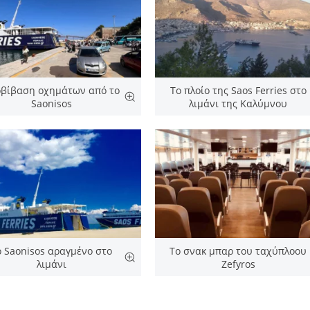
βίβαση οχημάτων από το
Το πλοίο της Saos Ferries στο
Saonisos
λιμάνι της Καλύμνου
ο Saonisos αραγμένο στο
Το σνακ μπαρ του ταχύπλοου
λιμάνι
Zefyros