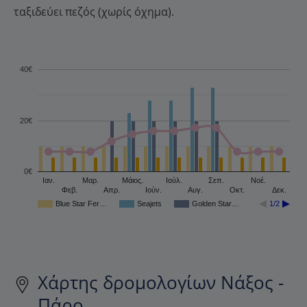
ταξιδεύει πεζός (χωρίς όχημα).
40€
20€
0€
Ιαν.
Μαρ.
Μάιος.
Ιούλ.
Σεπ.
Νοέ.
Φεβ.
Απρ.
Ιούν.
Αυγ.
Οκτ.
Δεκ.
Blue Star Fer…
Seajets
Golden Star…
1/2
Χάρτης δρομολογίων Νάξος -
Πάρο