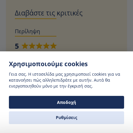
Διαβάστε τις κριτικές
Περίληψη
5
Βαθμολογήθηκε
5 από 5 αστέρια (βάσει 3 κριτικών)
με
Χρησιμοποιούμε cookies
5
Εξαιρετικό
100%
από
Πολύ καλά
0%
Γεια σας. H ιστοσελίδα μας χρησιμοποιεί cookies για να
5
Μέσος όρος
0%
κατανοήσει πώς αλληλεπιδράτε με αυτήν. Αυτά θα
Φτωχό
0%
ενεργοποιηθούν μόνο με την έγκρισή σας.
Τρομερό
0%
Αποδοχή
Κριτικές
Ρυθμίσεις
Ωραια