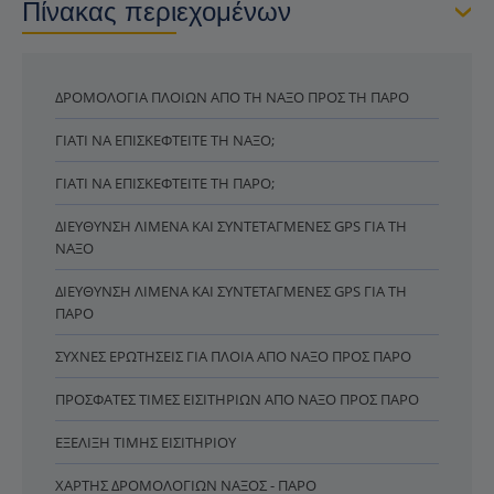
Πίνακας περιεχομένων
ΔΡΟΜΟΛΌΓΙΑ ΠΛΟΊΩΝ ΑΠΌ ΤΗ ΝΆΞΟ ΠΡΟΣ ΤΗ ΠΆΡΟ
ΓΙΑΤΊ ΝΑ ΕΠΙΣΚΕΦΤΕΊΤΕ ΤΗ ΝΆΞΟ;
ΓΙΑΤΊ ΝΑ ΕΠΙΣΚΕΦΤΕΊΤΕ ΤΗ ΠΆΡΟ;
ΔΙΕΎΘΥΝΣΗ ΛΙΜΈΝΑ ΚΑΙ ΣΥΝΤΕΤΑΓΜΈΝΕΣ GPS ΓΙΑ ΤΗ
ΝΆΞΟ
ΔΙΕΎΘΥΝΣΗ ΛΙΜΈΝΑ ΚΑΙ ΣΥΝΤΕΤΑΓΜΈΝΕΣ GPS ΓΙΑ ΤΗ
ΠΆΡΟ
ΣΥΧΝΈΣ ΕΡΩΤΉΣΕΙΣ ΓΙΑ ΠΛΟΊΑ ΑΠΌ ΝΆΞΟ ΠΡΟΣ ΠΆΡΟ
ΠΡΌΣΦΑΤΕΣ ΤΙΜΈΣ ΕΙΣΙΤΗΡΊΩΝ ΑΠΌ ΝΆΞΟ ΠΡΟΣ ΠΆΡΟ
ΕΞΈΛΙΞΗ ΤΙΜΉΣ ΕΙΣΙΤΗΡΊΟΥ
ΧΆΡΤΗΣ ΔΡΟΜΟΛΟΓΊΩΝ ΝΆΞΟΣ - ΠΆΡΟ