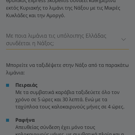
θρυλικός Express Skopelitis συνδέει καθημερινά
εκτός Κυριακής το λιμάνι της Νάξου με τις Μικρές
Κυκλάδες και την Αμοργό.
Με ποια λιμάνια τις υπόλοιπης Ελλάδας
συνδέεται η Νάξος;
Μπορείτε να ταξιδέψετε στην Νάξο από τα παρακάτω
λιμάνια:
Πειραιάς
Με τα συμβατικά καράβια ταξιδεύετε όλο τον
χρόνο σε 5 ώρες και 30 λεπτά. Ενώ με τα
ταχύπλοα τους καλοκαιρινούς μήνες σε 4 ώρες.
Ραφήνα
Απευθείας σύνδεση έχει μόνο τους
καλοκαιρινούς μήνες, με συμβατικά πλοία και η