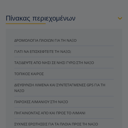
Πίνακας περιεχομένων
ΔΡΟΜΟΛΌΓΙΑ ΠΛΟΊΩΝ ΓΙΑ ΤΗ ΝΆΞΟ
ΓΙΑΤΊ ΝΑ ΕΠΙΣΚΕΦΤΕΊΤΕ ΤΗ ΝΆΞΟ;
ΤΑΞΙΔΈΨΤΕ ΑΠΌ ΝΗΣΊ ΣΕ ΝΗΣΊ ΓΎΡΩ ΣΤΗ ΝΆΞΟ
ΤΟΠΙΚΌΣ ΚΑΙΡΌΣ
ΔΙΕΎΘΥΝΣΗ ΛΙΜΈΝΑ ΚΑΙ ΣΥΝΤΕΤΑΓΜΈΝΕΣ GPS ΓΙΑ ΤΗ
ΝΆΞΟ
ΠΑΡΟΧΈΣ ΛΙΜΑΝΙΟΎ ΣΤΗ ΝΆΞΟ
ΠΗΓΑΊΝΟΝΤΑΣ ΑΠΌ ΚΑΙ ΠΡΟΣ ΤΟ ΛΙΜΆΝΙ
ΣΥΧΝΈΣ ΕΡΩΤΉΣΕΙΣ ΓΙΑ ΤΑ ΠΛΟΊΑ ΠΡΟΣ ΤΗ ΝΆΞΟ