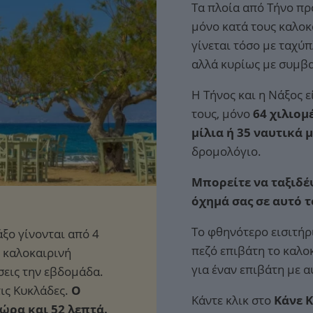
Τα πλοία από Τήνο π
μόνο κατά τους καλοκ
γίνεται τόσο με ταχύ
αλλά κυρίως με συμβα
Η Τήνος και η Νάξος 
τους, μόνο
64 χιλιομ
μίλια ή 35 ναυτικά 
δρομολόγιο.
Μπορείτε να ταξιδέψ
όχημά σας σε αυτό 
Το φθηνότερο εισιτήρ
πεζό επιβάτη το καλο
για έναν επιβάτη με 
Ο
Κάντε κλικ στο
Κάνε 
 ώρα και 52 λεπτά.