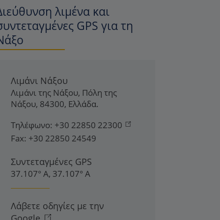
Διεύθυνση λιμένα και
συντεταγμένες GPS για τη
Νάξο
Λιμάνι Νάξου
Λιμάνι της Νάξου
,
Πόλη της
Νάξου
,
84300
,
Ελλάδα
.
Τηλέφωνο:
+30 22850 22300
Fax:
+30 22850 24549
Συντεταγμένες GPS
37.107° Α, 37.107° Α
Λάβετε οδηγίες με την
Google