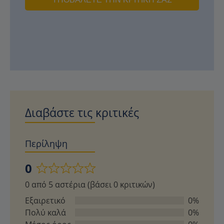
Διαβάστε τις κριτικές
Περίληψη
0
Βαθμολογήθηκε
0 από 5 αστέρια (βάσει 0 κριτικών)
με
0
Εξαιρετικό
0%
από
Πολύ καλά
0%
5