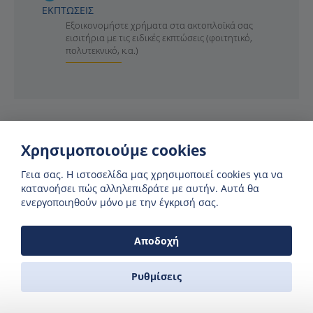
ΕΚΠΤΩΣΕΙΣ
Εξοικονομήστε χρήματα στα ακτοπλοϊκά σας
εισιτήρια με τις ειδικές εκπτώσεις (φοιτητικό,
πολυτεκνικό, κ.α.)
Χρησιμοποιούμε cookies
Γεια σας. H ιστοσελίδα μας χρησιμοποιεί cookies για να
κατανοήσει πώς αλληλεπιδράτε με αυτήν. Αυτά θα
ενεργοποιηθούν μόνο με την έγκρισή σας.
Βρείτε προσφορές έως και
Αποδοχή
50% έκπτωση
Ρυθμίσεις
Πληροφορηθείτε για αποκλειστικές
προσφορές κάνοντας εγγραφή στη σελίδα