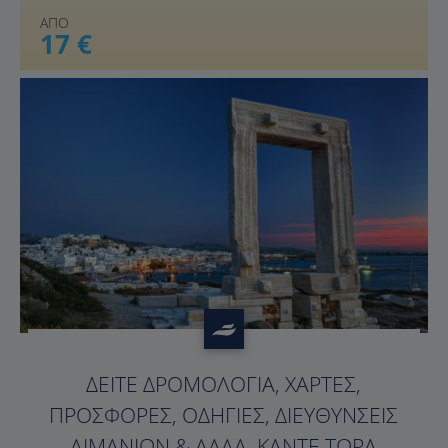
ΑΠΟ
17 €
?>
ΔΕΊΤΕ ΔΡΟΜΟΛΌΓΙΑ, ΧΆΡΤΕΣ,
ΠΡΟΣΦΟΡΈΣ, ΟΔΗΓΊΕΣ, ΔΙΕΥΘΎΝΣΕΙΣ
ΛΙΜΑΝΙΏΝ & ΆΛΛΑ. ΚΆΝΤΕ ΤΏΡΑ