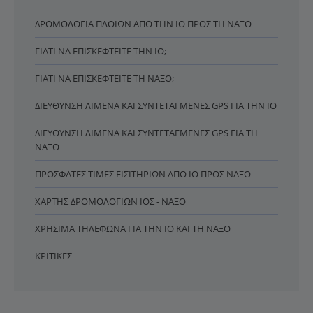
ΔΡΟΜΟΛΌΓΙΑ ΠΛΟΊΩΝ ΑΠΌ ΤΗΝ ΊΟ ΠΡΟΣ ΤΗ ΝΆΞΟ
ΓΙΑΤΊ ΝΑ ΕΠΙΣΚΕΦΤΕΊΤΕ ΤΗΝ ΊΟ;
ΓΙΑΤΊ ΝΑ ΕΠΙΣΚΕΦΤΕΊΤΕ ΤΗ ΝΆΞΟ;
ΔΙΕΎΘΥΝΣΗ ΛΙΜΈΝΑ ΚΑΙ ΣΥΝΤΕΤΑΓΜΈΝΕΣ GPS ΓΙΑ ΤΗΝ ΊΟ
ΔΙΕΎΘΥΝΣΗ ΛΙΜΈΝΑ ΚΑΙ ΣΥΝΤΕΤΑΓΜΈΝΕΣ GPS ΓΙΑ ΤΗ
ΝΆΞΟ
ΠΡΌΣΦΑΤΕΣ ΤΙΜΈΣ ΕΙΣΙΤΗΡΊΩΝ ΑΠΌ ΊΟ ΠΡΟΣ ΝΆΞΟ
ΧΆΡΤΗΣ ΔΡΟΜΟΛΟΓΊΩΝ ΊΟΣ - ΝΆΞΟ
ΧΡΉΣΙΜΑ ΤΗΛΈΦΩΝΑ ΓΙΑ ΤΗΝ ΊΟ ΚΑΙ ΤΗ ΝΆΞΟ
ΚΡΙΤΙΚΈΣ