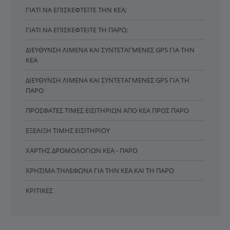
ΓΙΑΤΊ ΝΑ ΕΠΙΣΚΕΦΤΕΊΤΕ ΤΗΝ ΚΈΑ;
ΓΙΑΤΊ ΝΑ ΕΠΙΣΚΕΦΤΕΊΤΕ ΤΗ ΠΆΡΟ;
ΔΙΕΎΘΥΝΣΗ ΛΙΜΈΝΑ ΚΑΙ ΣΥΝΤΕΤΑΓΜΈΝΕΣ GPS ΓΙΑ ΤΗΝ
ΚΈΑ
ΔΙΕΎΘΥΝΣΗ ΛΙΜΈΝΑ ΚΑΙ ΣΥΝΤΕΤΑΓΜΈΝΕΣ GPS ΓΙΑ ΤΗ
ΠΆΡΟ
ΠΡΌΣΦΑΤΕΣ ΤΙΜΈΣ ΕΙΣΙΤΗΡΊΩΝ ΑΠΌ ΚΈΑ ΠΡΟΣ ΠΆΡΟ
ΕΞΈΛΙΞΗ ΤΙΜΉΣ ΕΙΣΙΤΗΡΊΟΥ
ΧΆΡΤΗΣ ΔΡΟΜΟΛΟΓΊΩΝ ΚΈΑ - ΠΆΡΟ
ΧΡΉΣΙΜΑ ΤΗΛΈΦΩΝΑ ΓΙΑ ΤΗΝ ΚΈΑ ΚΑΙ ΤΗ ΠΆΡΟ
ΚΡΙΤΙΚΈΣ