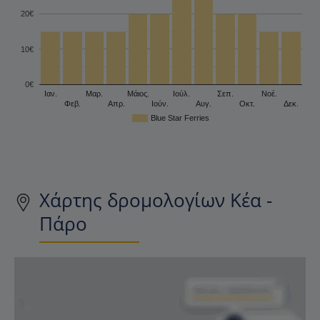
20€
10€
0€
Ιαν.
Μαρ.
Μάιος.
Ιούλ.
Σεπ.
Νοέ.
Φεβ.
Απρ.
Ιούν.
Αυγ.
Οκτ.
Δεκ.
Blue Star Ferries
Χάρτης δρομολογίων Κέα -
Πάρο