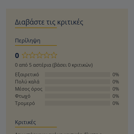
Διαβάστε τις κριτικές
Περίληψη
0
Βαθμολογήθηκε
0 από 5 αστέρια (βάσει 0 κριτικών)
με
0
Εξαιρετικό
0%
από
Πολύ καλά
0%
5
Μέσος όρος
0%
Φτωχό
0%
Τρομερό
0%
Κριτικές