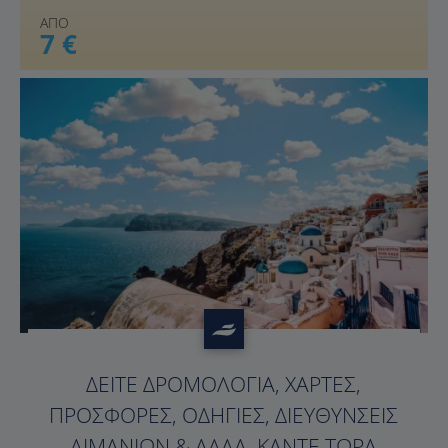
ΑΠΟ
7 €
?>
ΔΕΊΤΕ ΔΡΟΜΟΛΌΓΙΑ, ΧΆΡΤΕΣ,
ΠΡΟΣΦΟΡΈΣ, ΟΔΗΓΊΕΣ, ΔΙΕΥΘΎΝΣΕΙΣ
ΛΙΜΑΝΙΏΝ & ΆΛΛΑ. ΚΆΝΤΕ ΤΏΡΑ