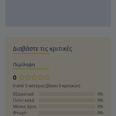
Διαβάστε τις κριτικές
Περίληψη
0
Βαθμολογήθηκε
0 από 5 αστέρια (βάσει 0 κριτικών)
με
0
Εξαιρετικό
0%
από
Πολύ καλά
0%
5
Μέσος όρος
0%
Φτωχό
0%