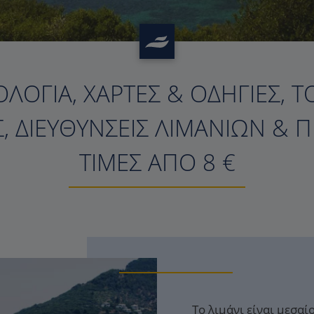
ΛΌΓΙΑ, ΧΆΡΤΕΣ & ΟΔΗΓΊΕΣ, Τ
 ΔΙΕΥΘΎΝΣΕΙΣ ΛΙΜΑΝΙΏΝ & Π
ΤΙΜΈΣ ΑΠΌ
8
€
Το λιμάνι είναι μεσαί