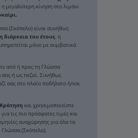
 η μεγαλύτερη κίνηση στο λιμάνι
οκαίρι.
σσα (Σκόπελο) είναι συνήθως
η διάρκεια του έτους
. η
υπηρετείται μόνο με συμβατικά
τε από ή προς τη Γλώσσα
ά σας ή ως πεζοί. Συνήθως
αζί σας στο πλοίο ποδήλατο ή/και
 Κράτηση
και χρησιμοποιείστε
για τις πιο πρόσφατες τιμές και
ομηνίες αναχώρησης για όλα τα
η Γλώσσα (Σκόπελο).