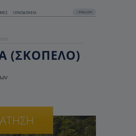
ENGLISH
ΟΜΈΣ
ΞΕΝΟΔΟΧΕΊΑ
ΕΛΟ)
ΣΑ (ΣΚΌΠΕΛΟ)
ίων
ΡΑΤΗΣΗ