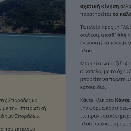
σχετική κίνηση
αλλά
παρατηρείται
το καλ
Τα πλοία προς τη Γλώ
διαθέσιμα
καθ' όλη τ
Γλώσσα (Σκόπελος) εξ
πλοία.
Μπορείτε να ταξιδέψε
(Σκόπελο) με το όχημ
μπορείτε να πάρετε μ
κατοικίδιο.
Κάντε Κλικ στο
Κάντε
τις Σποράδες και
την φόρμα κρατήσεων 
ν με την Ηπειρωτική
τις πραγματικές ημερ
σιά των Σποράδων.
πλοία από και προς τ
ες που εκτελούν