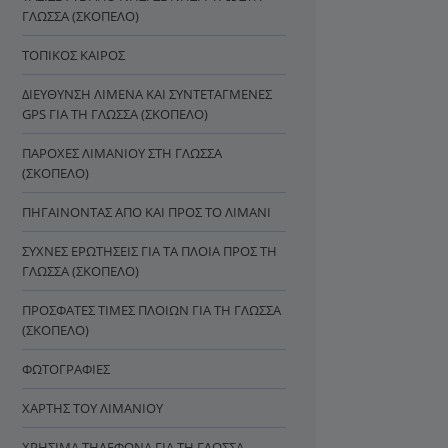
ΓΛΏΣΣΑ (ΣΚΌΠΕΛΟ)
ΤΟΠΙΚΌΣ ΚΑΙΡΌΣ
ΔΙΕΎΘΥΝΣΗ ΛΙΜΈΝΑ ΚΑΙ ΣΥΝΤΕΤΑΓΜΈΝΕΣ
GPS ΓΙΑ ΤΗ ΓΛΏΣΣΑ (ΣΚΌΠΕΛΟ)
ΠΑΡΟΧΈΣ ΛΙΜΑΝΙΟΎ ΣΤΗ ΓΛΏΣΣΑ
(ΣΚΌΠΕΛΟ)
ΠΗΓΑΊΝΟΝΤΑΣ ΑΠΌ ΚΑΙ ΠΡΟΣ ΤΟ ΛΙΜΆΝΙ
ΣΥΧΝΈΣ ΕΡΩΤΉΣΕΙΣ ΓΙΑ ΤΑ ΠΛΟΊΑ ΠΡΟΣ ΤΗ
ΓΛΏΣΣΑ (ΣΚΌΠΕΛΟ)
ΠΡΌΣΦΑΤΕΣ ΤΙΜΈΣ ΠΛΟΊΩΝ ΓΙΑ ΤΗ ΓΛΏΣΣΑ
(ΣΚΌΠΕΛΟ)
ΦΩΤΟΓΡΑΦΊΕΣ
ΧΆΡΤΗΣ ΤΟΥ ΛΙΜΑΝΙΟΎ
ΧΡΉΣΙΜΑ ΤΗΛΈΦΩΝΑ ΓΙΑ ΤΗ ΓΛΏΣΣΑ