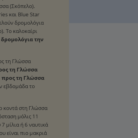
σσα (Σκόπελο).
ies και Blue Star
κτελούν δρομολόγια
). Το καλοκαίρι
 δρομολόγια την
ος τη Γλώσσα
ρος τη Γλώσσα
ο προς τη Γλώσσα
ην εβδομάδα το
πιο κοντά στη Γλώσσα
όσταση μόλις 11
 7 μίλια ή 6 ναυτικά
που είναι πιο μακριά