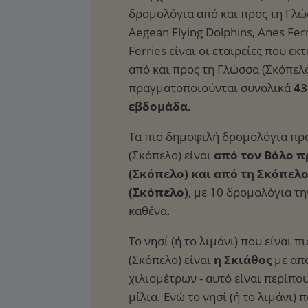
δρομολόγια από και προς τη Γλώ
Aegean Flying Dolphins, Anes Ferr
Ferries είναι οι εταιρείες που ε
από και προς τη Γλώσσα (Σκόπελο
πραγματοποιούνται συνολικά
43
εβδομάδα.
Τα πιο δημοφιλή δρομολόγια πρ
(Σκόπελο) είναι
από τον Βόλο π
(Σκόπελο) και από τη Σκόπελ
(Σκόπελο)
, με 10 δρομολόγια τ
καθένα.
Το νησί (ή το λιμάνι) που είναι 
(Σκόπελο) είναι
η Σκιάθος
με απ
χιλιομέτρων - αυτό είναι περίπου
μίλια. Ενώ το νησί (ή το λιμάνι) 