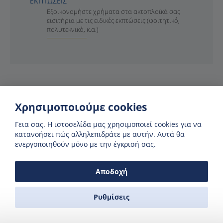
ΕΚΠΤΩΣΕΙΣ
Εξοικονομήστε χρήματα στα ακτοπλοϊκά σας
εισιτήρια με τις ειδικές εκπτώσεις (φοιτητικό,
πολυτεκνικό, κ.α.)
Χρησιμοποιούμε cookies
Γεια σας. H ιστοσελίδα μας χρησιμοποιεί cookies για να
κατανοήσει πώς αλληλεπιδράτε με αυτήν. Αυτά θα
ενεργοποιηθούν μόνο με την έγκρισή σας.
Βρείτε προσφορές έως και
Αποδοχή
50% έκπτωση
Πληροφορηθείτε για αποκλειστικές
Ρυθμίσεις
προσφορές κάνοντας εγγραφή στη σελίδα
μας