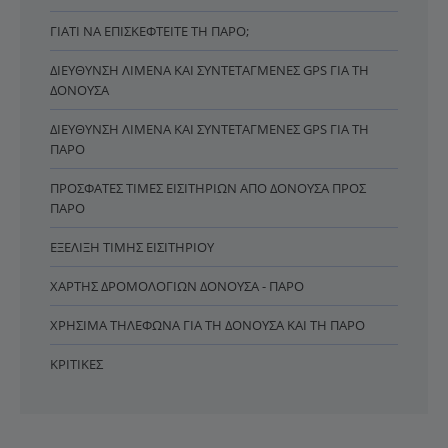
ΓΙΑΤΊ ΝΑ ΕΠΙΣΚΕΦΤΕΊΤΕ ΤΗ ΠΆΡΟ;
ΔΙΕΎΘΥΝΣΗ ΛΙΜΈΝΑ ΚΑΙ ΣΥΝΤΕΤΑΓΜΈΝΕΣ GPS ΓΙΑ ΤΗ
ΔΟΝΟΎΣΑ
ΔΙΕΎΘΥΝΣΗ ΛΙΜΈΝΑ ΚΑΙ ΣΥΝΤΕΤΑΓΜΈΝΕΣ GPS ΓΙΑ ΤΗ
ΠΆΡΟ
ΠΡΌΣΦΑΤΕΣ ΤΙΜΈΣ ΕΙΣΙΤΗΡΊΩΝ ΑΠΌ ΔΟΝΟΎΣΑ ΠΡΟΣ
ΠΆΡΟ
ΕΞΈΛΙΞΗ ΤΙΜΉΣ ΕΙΣΙΤΗΡΊΟΥ
ΧΆΡΤΗΣ ΔΡΟΜΟΛΟΓΊΩΝ ΔΟΝΟΎΣΑ - ΠΆΡΟ
ΧΡΉΣΙΜΑ ΤΗΛΈΦΩΝΑ ΓΙΑ ΤΗ ΔΟΝΟΎΣΑ ΚΑΙ ΤΗ ΠΆΡΟ
ΚΡΙΤΙΚΈΣ