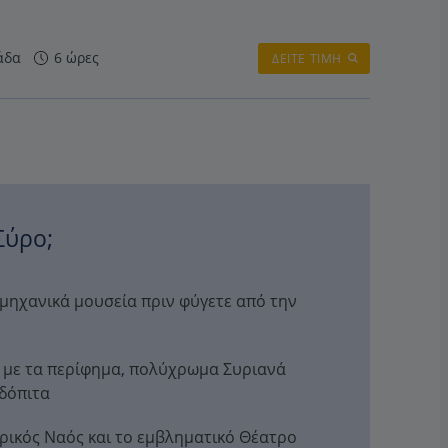
άδα
6 ώρες
ΔΕΙΤΕ ΤΙΜΗ
Σύρο;
ομηχανικά μουσεία πριν φύγετε από την
 με τα περίφημα, πολύχρωμα Συριανά
δόπιτα
δρικός Ναός και το εμβληματικό Θέατρο