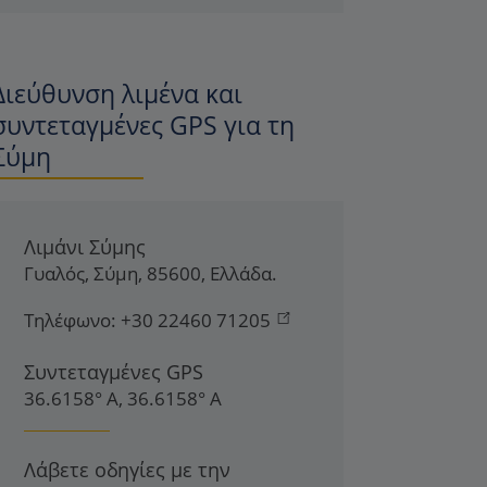
Διεύθυνση λιμένα και
συντεταγμένες GPS για τη
Σύμη
Λιμάνι Σύμης
Γυαλός
,
Σύμη
,
85600
,
Ελλάδα
.
Τηλέφωνο:
+30 22460 71205
Συντεταγμένες GPS
36.6158° Α, 36.6158° Α
Λάβετε οδηγίες με την