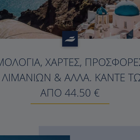
ΜΟΛΌΓΙΑ, ΧΆΡΤΕΣ, ΠΡΟΣΦΟΡΈΣ
?>
Σ ΛΙΜΑΝΙΏΝ & ΆΛΛΑ. ΚΆΝΤΕ Τ
ΑΠΌ 44.50 €