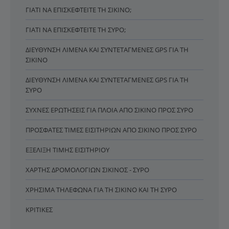
ΓΙΑΤΊ ΝΑ ΕΠΙΣΚΕΦΤΕΊΤΕ ΤΗ ΣΊΚΙΝΟ;
ΓΙΑΤΊ ΝΑ ΕΠΙΣΚΕΦΤΕΊΤΕ ΤΗ ΣΎΡΟ;
ΔΙΕΎΘΥΝΣΗ ΛΙΜΈΝΑ ΚΑΙ ΣΥΝΤΕΤΑΓΜΈΝΕΣ GPS ΓΙΑ ΤΗ
ΣΊΚΙΝΟ
ΔΙΕΎΘΥΝΣΗ ΛΙΜΈΝΑ ΚΑΙ ΣΥΝΤΕΤΑΓΜΈΝΕΣ GPS ΓΙΑ ΤΗ
ΣΎΡΟ
ΣΥΧΝΈΣ ΕΡΩΤΉΣΕΙΣ ΓΙΑ ΠΛΟΊΑ ΑΠΌ ΣΊΚΙΝΟ ΠΡΟΣ ΣΎΡΟ
ΠΡΌΣΦΑΤΕΣ ΤΙΜΈΣ ΕΙΣΙΤΗΡΊΩΝ ΑΠΌ ΣΊΚΙΝΟ ΠΡΟΣ ΣΎΡΟ
ΕΞΈΛΙΞΗ ΤΙΜΉΣ ΕΙΣΙΤΗΡΊΟΥ
ΧΆΡΤΗΣ ΔΡΟΜΟΛΟΓΊΩΝ ΣΊΚΙΝΟΣ - ΣΎΡΟ
ΧΡΉΣΙΜΑ ΤΗΛΈΦΩΝΑ ΓΙΑ ΤΗ ΣΊΚΙΝΟ ΚΑΙ ΤΗ ΣΎΡΟ
ΚΡΙΤΙΚΈΣ