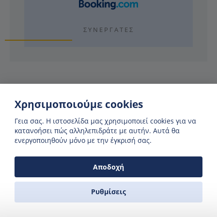
ΣΥΝΕΡΓΆΤΕΣ
Χρησιμοποιούμε cookies
Γιατί να χρησιμοποιήσετε τη Zas
Ferries;
Γεια σας. H ιστοσελίδα μας χρησιμοποιεί cookies για να
κατανοήσει πώς αλληλεπιδράτε με αυτήν. Αυτά θα
ενεργοποιηθούν μόνο με την έγκρισή σας.
Αποδοχή
ΔΕΙΤΕ ΑΝ ΥΠΑΡΧΟΥΝ ΔΙΑΘΕΣΗΜΑ ΔΡΟΜΟΛΟΓΙΑ
Στο ημερολόγιο μας μπορείτε να δείτε αν υπάρχει το
συγκεκριμένο δρομολόγιο πριν κάνετε αναζήτηση
Ρυθμίσεις
ΑΛΗΘΙΝΟΙ ΕΥΓΕΝΙΚΟΙ ΑΝΘΡΩΠΟΙ