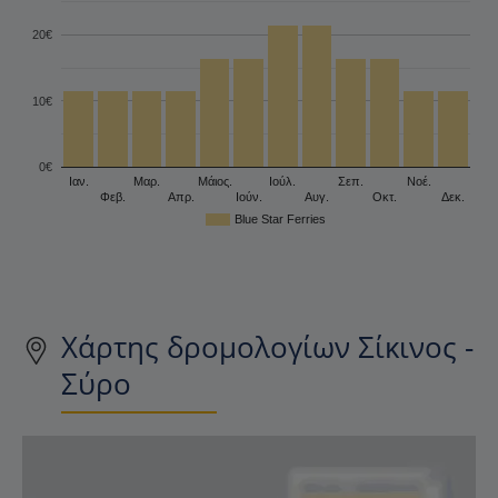
20€
10€
0€
Ιαν.
Μαρ.
Μάιος.
Ιούλ.
Σεπ.
Νοέ.
Φεβ.
Απρ.
Ιούν.
Αυγ.
Οκτ.
Δεκ.
Blue Star Ferries
Χάρτης δρομολογίων Σίκινος -
Σύρο