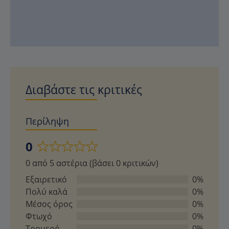
Διαβάστε τις κριτικές
Περίληψη
0
Βαθμολογήθηκε
0 από 5 αστέρια (βάσει 0 κριτικών)
με
0
Εξαιρετικό
0%
από
Πολύ καλά
0%
5
Μέσος όρος
0%
Φτωχό
0%
Τρομερό
0%