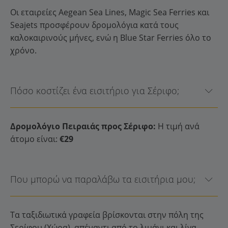
Οι εταιρείες Aegean Sea Lines, Magic Sea Ferries και
Seajets προσφέρουν δρομολόγια κατά τους
καλοκαιρινούς μήνες, ενώ η Blue Star Ferries όλο το
χρόνο.
Πόσο κοστίζει ένα εισιτήριο για Σέριφο;
Δρομολόγιο Πειραιάς προς Σέριφο:
Η τιμή ανά
άτομο είναι:
€29
Που μπορώ να παραλάβω τα εισιτήρια μου;
Τα ταξιδιωτικά γραφεία βρίσκονται στην πόλη της
Σερίφου (Χώρα), απέναντι από το λιμάνι και λίγα