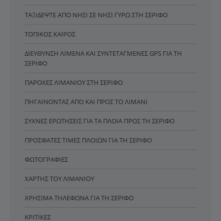
ΤΑΞΙΔΈΨΤΕ ΑΠΌ ΝΗΣΊ ΣΕ ΝΗΣΊ ΓΎΡΩ ΣΤΗ ΣΈΡΙΦΟ
ΤΟΠΙΚΌΣ ΚΑΙΡΌΣ
ΔΙΕΎΘΥΝΣΗ ΛΙΜΈΝΑ ΚΑΙ ΣΥΝΤΕΤΑΓΜΈΝΕΣ GPS ΓΙΑ ΤΗ
ΣΈΡΙΦΟ
ΠΑΡΟΧΈΣ ΛΙΜΑΝΙΟΎ ΣΤΗ ΣΈΡΙΦΟ
ΠΗΓΑΊΝΟΝΤΑΣ ΑΠΌ ΚΑΙ ΠΡΟΣ ΤΟ ΛΙΜΆΝΙ
ΣΥΧΝΈΣ ΕΡΩΤΉΣΕΙΣ ΓΙΑ ΤΑ ΠΛΟΊΑ ΠΡΟΣ ΤΗ ΣΈΡΙΦΟ
ΠΡΌΣΦΑΤΕΣ ΤΙΜΈΣ ΠΛΟΊΩΝ ΓΙΑ ΤΗ ΣΈΡΙΦΟ
ΦΩΤΟΓΡΑΦΊΕΣ
ΧΆΡΤΗΣ ΤΟΥ ΛΙΜΑΝΙΟΎ
ΧΡΉΣΙΜΑ ΤΗΛΈΦΩΝΑ ΓΙΑ ΤΗ ΣΈΡΙΦΟ
ΚΡΙΤΙΚΈΣ