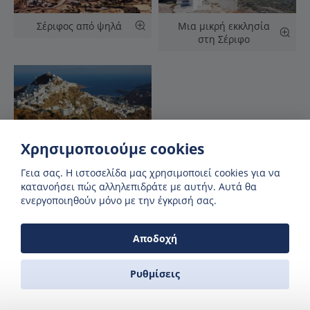
Σέριφος από ψηλά
Μια μικρή εκκλησία
στη Σέριφο
Χρησιμοποιούμε cookies
Εναέρια άποψη της
Γεια σας. H ιστοσελίδα μας χρησιμοποιεί cookies για να
πόλης της Σερίφου
κατανοήσει πώς αλληλεπιδράτε με αυτήν. Αυτά θα
ενεργοποιηθούν μόνο με την έγκρισή σας.
Αποδοχή
Χάρτης του λιμανιού
Ρυθμίσεις