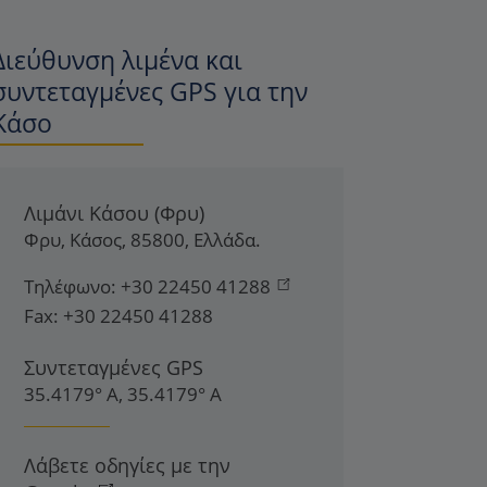
Διεύθυνση λιμένα και
συντεταγμένες GPS για την
Κάσο
Λιμάνι Κάσου (Φρυ)
Φρυ
,
Κάσος
,
85800
,
Ελλάδα
.
Τηλέφωνο:
+30 22450 41288
Fax:
+30 22450 41288
Συντεταγμένες GPS
35.4179° Α, 35.4179° Α
Λάβετε οδηγίες με την