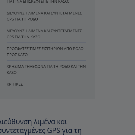
ΓΙΑΤΊ ΝΑ ΕΠΙΣΚΕΦΤΕΊΤΕ ΤΗΝ ΚΆΣΟ;
ΔΙΕΎΘΥΝΣΗ ΛΙΜΈΝΑ ΚΑΙ ΣΥΝΤΕΤΑΓΜΈΝΕΣ
GPS ΓΙΑ ΤΗ ΡΌΔΟ
ΔΙΕΎΘΥΝΣΗ ΛΙΜΈΝΑ ΚΑΙ ΣΥΝΤΕΤΑΓΜΈΝΕΣ
GPS ΓΙΑ ΤΗΝ ΚΆΣΟ
ΠΡΌΣΦΑΤΕΣ ΤΙΜΈΣ ΕΙΣΙΤΗΡΊΩΝ ΑΠΌ ΡΌΔΟ
ΠΡΟΣ ΚΆΣΟ
ΧΡΉΣΙΜΑ ΤΗΛΈΦΩΝΑ ΓΙΑ ΤΗ ΡΌΔΟ ΚΑΙ ΤΗΝ
ΚΆΣΟ
ΚΡΙΤΙΚΈΣ
Διεύθυνση λιμένα και
συντεταγμένες GPS για τη