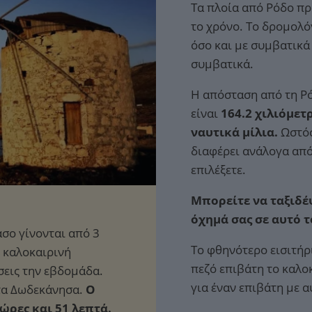
Τα πλοία από Ρόδο πρ
το χρόνο. Το δρομολό
όσο και με συμβατικά
συμβατικά.
Η απόσταση από τη Ρό
είναι
164.2 χιλιόμετ
ναυτικά μίλια.
Ωστόσ
διαφέρει ανάλογα από
επιλέξετε.
Μπορείτε να ταξιδέψ
όχημά σας σε αυτό 
Το φθηνότερο εισιτήρ
πεζό επιβάτη το καλο
για έναν επιβάτη με 
Ο
 ώρες και 51 λεπτά.