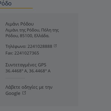
Ρόδο
Λιμάνι Ρόδου
Λιμάνι της Ρόδου
,
Πόλη της
Ρόδου
,
85100
,
Ελλάδα
.
Τηλέφωνο:
2241028888
Fax:
2241027365
Συντεταγμένες GPS
36.4468° Α, 36.4468° Α
Λάβετε οδηγίες με την
Google