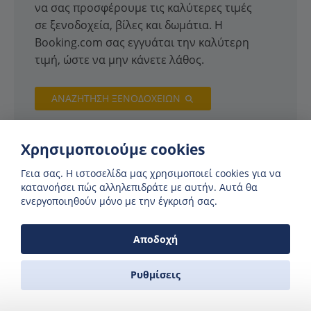
να σας προσφέρουμε τις καλύτερες τιμές
σε ξενοδοχεία, βίλες και δωμάτια. Η
Booking.com σας εγγυάται την καλύτερη
τιμή, ώστε να μην κάνετε λάθος.
ΑΝΑΖΗΤΗΣΗ ΞΕΝΟΔΟΧΕΙΩΝ
Χρησιμοποιούμε cookies
Γεια σας. H ιστοσελίδα μας χρησιμοποιεί cookies για να
κατανοήσει πώς αλληλεπιδράτε με αυτήν. Αυτά θα
ενεργοποιηθούν μόνο με την έγκρισή σας.
Αποδοχή
Ρυθμίσεις
ΣΥΝΕΡΓΆΤΕΣ