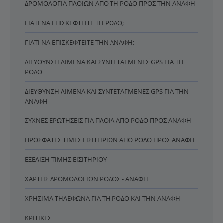
ΔΡΟΜΟΛΌΓΙΑ ΠΛΟΊΩΝ ΑΠΌ ΤΗ ΡΌΔΟ ΠΡΟΣ ΤΗΝ ΑΝΆΦΗ
ΓΙΑΤΊ ΝΑ ΕΠΙΣΚΕΦΤΕΊΤΕ ΤΗ ΡΌΔΟ;
ΓΙΑΤΊ ΝΑ ΕΠΙΣΚΕΦΤΕΊΤΕ ΤΗΝ ΑΝΆΦΗ;
ΔΙΕΎΘΥΝΣΗ ΛΙΜΈΝΑ ΚΑΙ ΣΥΝΤΕΤΑΓΜΈΝΕΣ GPS ΓΙΑ ΤΗ
ΡΌΔΟ
ΔΙΕΎΘΥΝΣΗ ΛΙΜΈΝΑ ΚΑΙ ΣΥΝΤΕΤΑΓΜΈΝΕΣ GPS ΓΙΑ ΤΗΝ
ΑΝΆΦΗ
ΣΥΧΝΈΣ ΕΡΩΤΉΣΕΙΣ ΓΙΑ ΠΛΟΊΑ ΑΠΌ ΡΌΔΟ ΠΡΟΣ ΑΝΆΦΗ
ΠΡΌΣΦΑΤΕΣ ΤΙΜΈΣ ΕΙΣΙΤΗΡΊΩΝ ΑΠΌ ΡΌΔΟ ΠΡΟΣ ΑΝΆΦΗ
ΕΞΈΛΙΞΗ ΤΙΜΉΣ ΕΙΣΙΤΗΡΊΟΥ
ΧΆΡΤΗΣ ΔΡΟΜΟΛΟΓΊΩΝ ΡΌΔΟΣ - ΑΝΆΦΗ
ΧΡΉΣΙΜΑ ΤΗΛΈΦΩΝΑ ΓΙΑ ΤΗ ΡΌΔΟ ΚΑΙ ΤΗΝ ΑΝΆΦΗ
ΚΡΙΤΙΚΈΣ