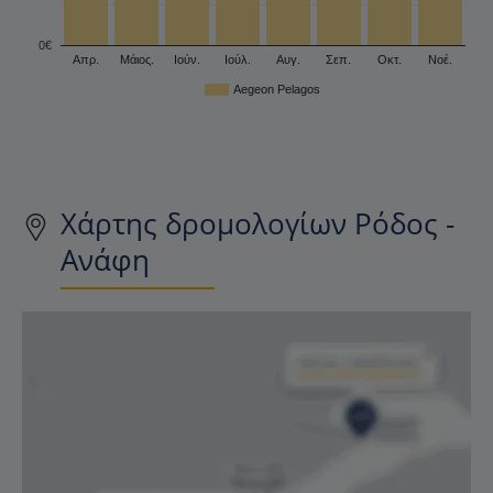
0€
Απρ.
Μάιος.
Ιούν.
Ιούλ.
Αυγ.
Σεπ.
Οκτ.
Νοέ.
Aegeon Pelagos
Χάρτης δρομολογίων Ρόδος -
Ανάφη