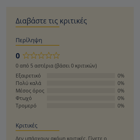
Διαβάστε τις κριτικές
Περίληψη
0
Βαθμολογήθηκε
0 από 5 αστέρια (βάσει 0 κριτικών)
με
0
Εξαιρετικό
0%
από
Πολύ καλά
0%
5
Μέσος όρος
0%
Φτωχό
0%
Τρομερό
0%
Κριτικές
Δεν υπάρχουν ακόμη κριτικές. Γίνετε ο