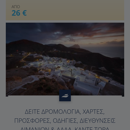
ΑΠΟ
26 €
?>
ΔΕΊΤΕ ΔΡΟΜΟΛΌΓΙΑ, ΧΆΡΤΕΣ,
ΠΡΟΣΦΟΡΈΣ, ΟΔΗΓΊΕΣ, ΔΙΕΥΘΎΝΣΕΙΣ
ΛΙΜΑΝΙΏΝ & ΆΛΛΑ. ΚΆΝΤΕ ΤΏΡΑ