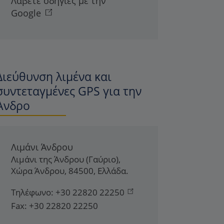
Λάβετε οδηγίες με την
Google
Διεύθυνση λιμένα και
συντεταγμένες GPS για την
Άνδρο
Λιμάνι Άνδρου
Λιμάνι της Άνδρου (Γαύριο)
,
Χώρα Άνδρου
,
84500
,
Ελλάδα
.
Τηλέφωνο:
+30 22820 22250
Fax:
+30 22820 22250