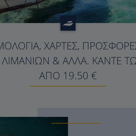
ΜΟΛΌΓΙΑ, ΧΆΡΤΕΣ, ΠΡΟΣΦΟΡΈΣ
?>
Σ ΛΙΜΑΝΙΏΝ & ΆΛΛΑ. ΚΆΝΤΕ Τ
ΑΠΌ 19.50 €