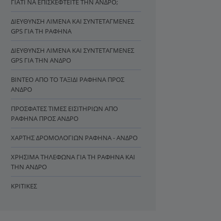
ΓΙΑΤΊ ΝΑ ΕΠΙΣΚΕΦΤΕΊΤΕ ΤΗΝ ΆΝΔΡΟ;
ΔΙΕΎΘΥΝΣΗ ΛΙΜΈΝΑ ΚΑΙ ΣΥΝΤΕΤΑΓΜΈΝΕΣ
GPS ΓΙΑ ΤΗ ΡΑΦΉΝΑ
ΔΙΕΎΘΥΝΣΗ ΛΙΜΈΝΑ ΚΑΙ ΣΥΝΤΕΤΑΓΜΈΝΕΣ
GPS ΓΙΑ ΤΗΝ ΆΝΔΡΟ
ΒΊΝΤΕΟ ΑΠΌ ΤΟ ΤΑΞΊΔΙ ΡΑΦΉΝΑ ΠΡΟΣ
ΆΝΔΡΟ
ΠΡΌΣΦΑΤΕΣ ΤΙΜΈΣ ΕΙΣΙΤΗΡΊΩΝ ΑΠΌ
ΡΑΦΉΝΑ ΠΡΟΣ ΆΝΔΡΟ
ΧΆΡΤΗΣ ΔΡΟΜΟΛΟΓΊΩΝ ΡΑΦΉΝΑ - ΆΝΔΡΟ
ΧΡΉΣΙΜΑ ΤΗΛΈΦΩΝΑ ΓΙΑ ΤΗ ΡΑΦΉΝΑ ΚΑΙ
ΤΗΝ ΆΝΔΡΟ
ΚΡΙΤΙΚΈΣ