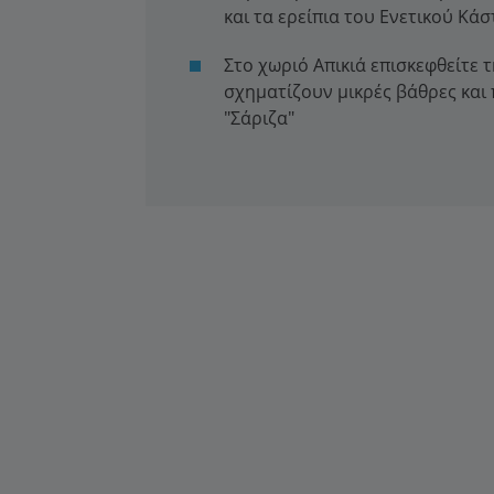
και τα ερείπια του Ενετικού Κά
Στο χωριό Απικιά επισκεφθείτε
σχηματίζουν μικρές βάθρες και 
"Σάριζα"