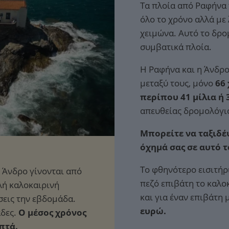
Τα πλοία από Ραφήνα
όλο το χρόνο αλλά με
χειμώνα. Αυτό το δρο
συμβατικά πλοία.
Η Ραφήνα και η Άνδρο
μεταξύ τους, μόνο
66
περίπου 41 μίλια ή 
απευθείας δρομολόγι
Μπορείτε να ταξιδέψ
όχημά σας σε αυτό 
Το φθηνότερο εισιτήρ
πεζό επιβάτη το καλο
και για έναν επιβάτη
ευρώ.
Ο μέσος χρόνος
επτά.