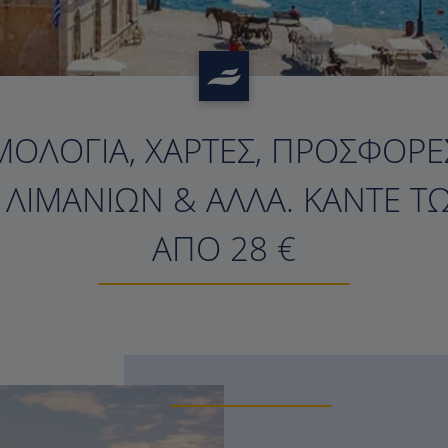
ΜΟΛΌΓΙΑ, ΧΆΡΤΕΣ, ΠΡΟΣΦΟΡΈΣ
?>
Σ ΛΙΜΑΝΙΏΝ & ΆΛΛΑ. ΚΆΝΤΕ Τ
ΑΠΌ 28 €