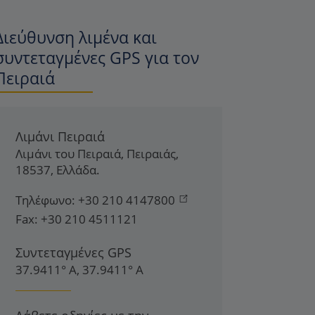
Διεύθυνση λιμένα και
συντεταγμένες GPS για τον
Πειραιά
Λιμάνι Πειραιά
Λιμάνι του Πειραιά
,
Πειραιάς
,
18537
,
Ελλάδα
.
Τηλέφωνο:
+30 210 4147800
Fax:
+30 210 4511121
Συντεταγμένες GPS
37.9411° Α, 37.9411° Α