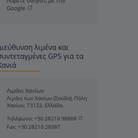
Λάβετε οδηγίες με την
Google
Διεύθυνση λιμένα και
συντεταγμένες GPS για τα
Χανιά
Λιμάνι Χανίων
Λιμάνι των Χανίων (Σούδα)
,
Πόλη
Χανίων
,
73132
,
Ελλάδα
.
Τηλέφωνο:
+30 28210 98888
Fax:
+30 28210 28387