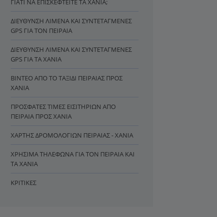
ΓΙΑΤΊ ΝΑ ΕΠΙΣΚΕΦΤΕΊΤΕ ΤΑ ΧΑΝΙΆ;
ΔΙΕΎΘΥΝΣΗ ΛΙΜΈΝΑ ΚΑΙ ΣΥΝΤΕΤΑΓΜΈΝΕΣ
GPS ΓΙΑ ΤΟΝ ΠΕΙΡΑΙΆ
ΔΙΕΎΘΥΝΣΗ ΛΙΜΈΝΑ ΚΑΙ ΣΥΝΤΕΤΑΓΜΈΝΕΣ
GPS ΓΙΑ ΤΑ ΧΑΝΙΆ
ΒΊΝΤΕΟ ΑΠΌ ΤΟ ΤΑΞΊΔΙ ΠΕΙΡΑΙΆΣ ΠΡΟΣ
ΧΑΝΙΆ
ΠΡΌΣΦΑΤΕΣ ΤΙΜΈΣ ΕΙΣΙΤΗΡΊΩΝ ΑΠΌ
ΠΕΙΡΑΙΆ ΠΡΟΣ ΧΑΝΙΆ
ΧΆΡΤΗΣ ΔΡΟΜΟΛΟΓΊΩΝ ΠΕΙΡΑΙΆΣ - ΧΑΝΙΆ
ΧΡΉΣΙΜΑ ΤΗΛΈΦΩΝΑ ΓΙΑ ΤΟΝ ΠΕΙΡΑΙΆ ΚΑΙ
ΤΑ ΧΑΝΙΆ
ΚΡΙΤΙΚΈΣ