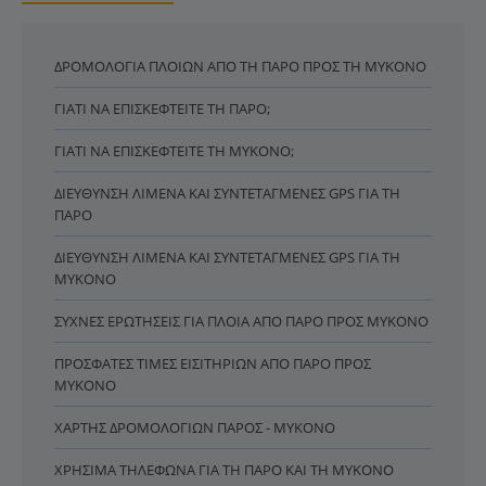
ΔΡΟΜΟΛΌΓΙΑ ΠΛΟΊΩΝ ΑΠΌ ΤΗ ΠΆΡΟ ΠΡΟΣ ΤΗ ΜΎΚΟΝΟ
ΓΙΑΤΊ ΝΑ ΕΠΙΣΚΕΦΤΕΊΤΕ ΤΗ ΠΆΡΟ;
ΓΙΑΤΊ ΝΑ ΕΠΙΣΚΕΦΤΕΊΤΕ ΤΗ ΜΎΚΟΝΟ;
ΔΙΕΎΘΥΝΣΗ ΛΙΜΈΝΑ ΚΑΙ ΣΥΝΤΕΤΑΓΜΈΝΕΣ GPS ΓΙΑ ΤΗ
ΠΆΡΟ
ΔΙΕΎΘΥΝΣΗ ΛΙΜΈΝΑ ΚΑΙ ΣΥΝΤΕΤΑΓΜΈΝΕΣ GPS ΓΙΑ ΤΗ
ΜΎΚΟΝΟ
ΣΥΧΝΈΣ ΕΡΩΤΉΣΕΙΣ ΓΙΑ ΠΛΟΊΑ ΑΠΌ ΠΆΡΟ ΠΡΟΣ ΜΎΚΟΝΟ
ΠΡΌΣΦΑΤΕΣ ΤΙΜΈΣ ΕΙΣΙΤΗΡΊΩΝ ΑΠΌ ΠΆΡΟ ΠΡΟΣ
ΜΎΚΟΝΟ
ΧΆΡΤΗΣ ΔΡΟΜΟΛΟΓΊΩΝ ΠΆΡΟΣ - ΜΎΚΟΝΟ
ΧΡΉΣΙΜΑ ΤΗΛΈΦΩΝΑ ΓΙΑ ΤΗ ΠΆΡΟ ΚΑΙ ΤΗ ΜΎΚΟΝΟ