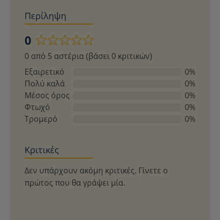
Περίληψη
0
Βαθμολογήθηκε
0 από 5 αστέρια (βάσει 0 κριτικών)
με
0
Εξαιρετικό
0%
από
Πολύ καλά
0%
5
Μέσος όρος
0%
Φτωχό
0%
Τρομερό
0%
Κριτικές
Δεν υπάρχουν ακόμη κριτικές. Γίνετε ο
πρώτος που θα γράψει μία.