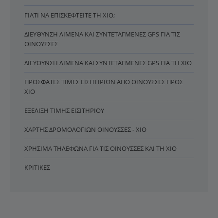
ΓΙΑΤΊ ΝΑ ΕΠΙΣΚΕΦΤΕΊΤΕ ΤΗ ΧΊΟ;
ΔΙΕΎΘΥΝΣΗ ΛΙΜΈΝΑ ΚΑΙ ΣΥΝΤΕΤΑΓΜΈΝΕΣ GPS ΓΙΑ ΤΙΣ
ΟΙΝΟΎΣΣΕΣ
ΔΙΕΎΘΥΝΣΗ ΛΙΜΈΝΑ ΚΑΙ ΣΥΝΤΕΤΑΓΜΈΝΕΣ GPS ΓΙΑ ΤΗ ΧΊΟ
ΠΡΌΣΦΑΤΕΣ ΤΙΜΈΣ ΕΙΣΙΤΗΡΊΩΝ ΑΠΌ ΟΙΝΟΎΣΣΕΣ ΠΡΟΣ
ΧΊΟ
ΕΞΈΛΙΞΗ ΤΙΜΉΣ ΕΙΣΙΤΗΡΊΟΥ
ΧΆΡΤΗΣ ΔΡΟΜΟΛΟΓΊΩΝ ΟΙΝΟΎΣΣΕΣ - ΧΊΟ
ΧΡΉΣΙΜΑ ΤΗΛΈΦΩΝΑ ΓΙΑ ΤΙΣ ΟΙΝΟΎΣΣΕΣ ΚΑΙ ΤΗ ΧΊΟ
ΚΡΙΤΙΚΈΣ