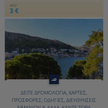
ΑΠΟ
3 €
?>
ΔΕΊΤΕ ΔΡΟΜΟΛΌΓΙΑ, ΧΆΡΤΕΣ,
ΠΡΟΣΦΟΡΈΣ, ΟΔΗΓΊΕΣ, ΔΙΕΥΘΎΝΣΕΙΣ
ΛΙΜΑΝΙΏΝ & ΆΛΛΑ. ΚΆΝΤΕ ΤΏΡΑ