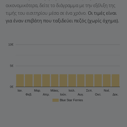
οικονομικότερα, δείτε το διάγραμμα με την εξέλιξη της
τιμής του εισιτηρίου μέσα σε ένα χρόνο.
Οι τιμές είναι
για έναν επιβάτη που ταξιδεύει πεζός (χωρίς όχημα).
10€
5€
0€
Ιαν.
Μαρ.
Μάιος.
Ιούλ.
Σεπ.
Νοέ.
Φεβ.
Απρ.
Ιούν.
Αυγ.
Οκτ.
Δεκ.
Blue Star Ferries