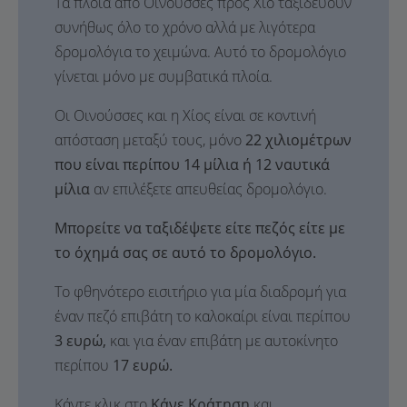
Τα πλοία από Οινούσσες προς Χίο ταξιδεύουν
συνήθως όλο το χρόνο αλλά με λιγότερα
δρομολόγια το χειμώνα. Αυτό το δρομολόγιο
γίνεται μόνο με συμβατικά πλοία.
Οι Οινούσσες και η Χίος είναι σε κοντινή
απόσταση μεταξύ τους, μόνο
22 χιλιομέτρων
που είναι περίπου 14 μίλια ή 12 ναυτικά
μίλια
αν επιλέξετε απευθείας δρομολόγιο.
Μπορείτε να ταξιδέψετε είτε πεζός είτε με
το όχημά σας σε αυτό το δρομολόγιο.
Το φθηνότερο εισιτήριο για μία διαδρομή για
έναν πεζό επιβάτη το καλοκαίρι είναι περίπου
3 ευρώ,
και για έναν επιβάτη με αυτοκίνητο
περίπου
17 ευρώ.
Κάντε κλικ στο
Κάνε Κράτηση
και