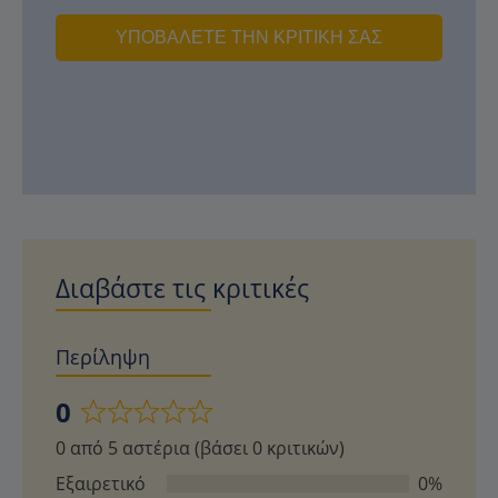
ΥΠΟΒΆΛΕΤΕ ΤΗΝ ΚΡΙΤΙΚΉ ΣΑΣ
Διαβάστε τις κριτικές
Περίληψη
0
Βαθμολογήθηκε
0 από 5 αστέρια (βάσει 0 κριτικών)
με
0
Εξαιρετικό
0%