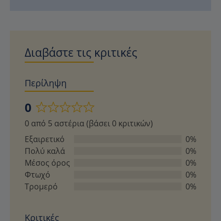
Διαβάστε τις κριτικές
Περίληψη
0
Βαθμολογήθηκε
0 από 5 αστέρια (βάσει 0 κριτικών)
με
0
Εξαιρετικό
0%
από
Πολύ καλά
0%
5
Μέσος όρος
0%
Φτωχό
0%
Τρομερό
0%
Κριτικές