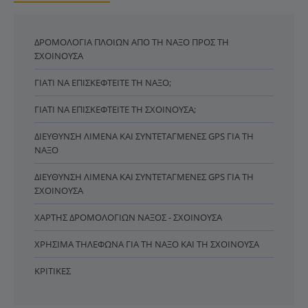
ΔΡΟΜΟΛΌΓΙΑ ΠΛΟΊΩΝ ΑΠΌ ΤΗ ΝΆΞΟ ΠΡΟΣ ΤΗ
ΣΧΟΙΝΟΎΣΑ
ΓΙΑΤΊ ΝΑ ΕΠΙΣΚΕΦΤΕΊΤΕ ΤΗ ΝΆΞΟ;
ΓΙΑΤΊ ΝΑ ΕΠΙΣΚΕΦΤΕΊΤΕ ΤΗ ΣΧΟΙΝΟΎΣΑ;
ΔΙΕΎΘΥΝΣΗ ΛΙΜΈΝΑ ΚΑΙ ΣΥΝΤΕΤΑΓΜΈΝΕΣ GPS ΓΙΑ ΤΗ
ΝΆΞΟ
ΔΙΕΎΘΥΝΣΗ ΛΙΜΈΝΑ ΚΑΙ ΣΥΝΤΕΤΑΓΜΈΝΕΣ GPS ΓΙΑ ΤΗ
ΣΧΟΙΝΟΎΣΑ
ΧΆΡΤΗΣ ΔΡΟΜΟΛΟΓΊΩΝ ΝΆΞΟΣ - ΣΧΟΙΝΟΎΣΑ
ΧΡΉΣΙΜΑ ΤΗΛΈΦΩΝΑ ΓΙΑ ΤΗ ΝΆΞΟ ΚΑΙ ΤΗ ΣΧΟΙΝΟΎΣΑ
ΚΡΙΤΙΚΈΣ