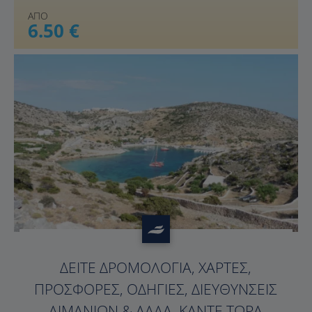
ΑΠΟ
6.50 €
?>
ΔΕΊΤΕ ΔΡΟΜΟΛΌΓΙΑ, ΧΆΡΤΕΣ,
ΠΡΟΣΦΟΡΈΣ, ΟΔΗΓΊΕΣ, ΔΙΕΥΘΎΝΣΕΙΣ
ΛΙΜΑΝΙΏΝ & ΆΛΛΑ. ΚΆΝΤΕ ΤΏΡΑ