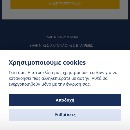
ΕΛΛΗΝΙΚΑ ΛΙΜΆΝΙΑ
ΕΛΛΗΝΙΚΕΣ ΑΚΤΟΠΛΟΙΚΕΣ ΕΤΑΙΡΕΙΕΣ
ΔΡΟΜΟΛΟΓΙΑ ΠΛΟΙΩΝ
ΕΚΔΡΟΜΕΣ ΣΤΗ ΝΑΞΟ
Χρησιμοποιούμε cookies
ΚΑΝΤΕ ΚΡΑΤΗΣΗ ΑΚΤΟΠΛΟΙΚΩΝ ONLINE
Γεια σας. H ιστοσελίδα μας χρησιμοποιεί cookies για να
κατανοήσει πώς αλληλεπιδράτε με αυτήν. Αυτά θα
ενεργοποιηθούν μόνο με την έγκρισή σας.
Αποδοχή
ZAS FERRIES
Ταξιδιωτικό γραφείο
Ρυθμίσεις
Ακτή Πρωτοπαπαδάκη