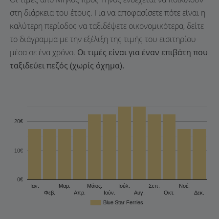
στη διάρκεια του έτους. Για να αποφασίσετε πότε είναι η
καλύτερη περίοδος να ταξιδέψετε οικονομικότερα, δείτε
το διάγραμμα με την εξέλιξη της τιμής του εισιτηρίου
μέσα σε ένα χρόνο.
Οι τιμές είναι για έναν επιβάτη που
ταξιδεύει πεζός (χωρίς όχημα).
20€
10€
0€
Ιαν.
Μαρ.
Μάιος.
Ιούλ.
Σεπ.
Νοέ.
Φεβ.
Απρ.
Ιούν.
Αυγ.
Οκτ.
Δεκ.
Blue Star Ferries