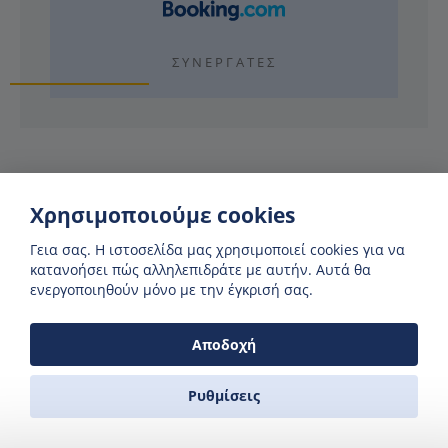
ΣΥΝΕΡΓΆΤΕΣ
Χρησιμοποιούμε cookies
Γιατί να χρησιμοποιήσετε τη Zas
Ferries;
Γεια σας. H ιστοσελίδα μας χρησιμοποιεί cookies για να
κατανοήσει πώς αλληλεπιδράτε με αυτήν. Αυτά θα
ενεργοποιηθούν μόνο με την έγκρισή σας.
Αποδοχή
ΔΕΙΤΕ ΑΝ ΥΠΑΡΧΟΥΝ ΔΙΑΘΕΣΗΜΑ ΔΡΟΜΟΛΟΓΙΑ
Στο ημερολόγιο μας μπορείτε να δείτε αν υπάρχει το
συγκεκριμένο δρομολόγιο πριν κάνετε αναζήτηση
Ρυθμίσεις
ΑΛΗΘΙΝΟΙ ΕΥΓΕΝΙΚΟΙ ΑΝΘΡΩΠΟΙ