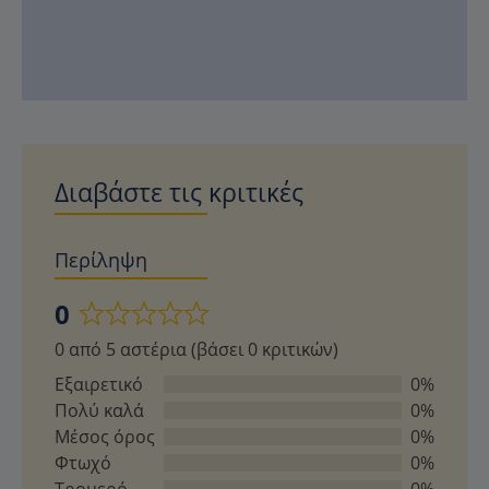
Διαβάστε τις κριτικές
Περίληψη
0
Βαθμολογήθηκε
0 από 5 αστέρια (βάσει 0 κριτικών)
με
0
Εξαιρετικό
0%
από
Πολύ καλά
0%
5
Μέσος όρος
0%
Φτωχό
0%
Τρομερό
0%