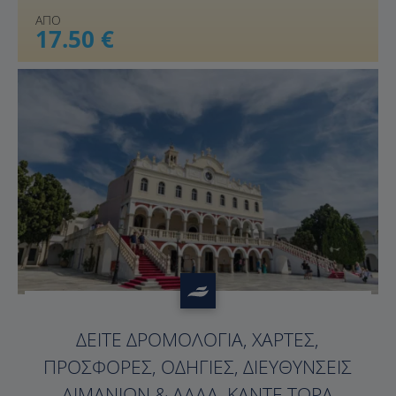
ΑΠΟ
17.50 €
?>
ΔΕΊΤΕ ΔΡΟΜΟΛΌΓΙΑ, ΧΆΡΤΕΣ,
ΠΡΟΣΦΟΡΈΣ, ΟΔΗΓΊΕΣ, ΔΙΕΥΘΎΝΣΕΙΣ
ΛΙΜΑΝΙΏΝ & ΆΛΛΑ. ΚΆΝΤΕ ΤΏΡΑ