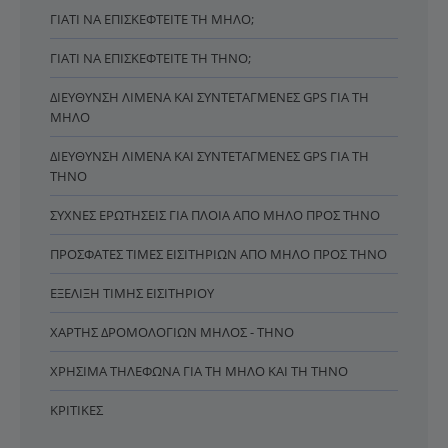
ΓΙΑΤΊ ΝΑ ΕΠΙΣΚΕΦΤΕΊΤΕ ΤΗ ΜΉΛΟ;
ΓΙΑΤΊ ΝΑ ΕΠΙΣΚΕΦΤΕΊΤΕ ΤΗ ΤΉΝΟ;
ΔΙΕΎΘΥΝΣΗ ΛΙΜΈΝΑ ΚΑΙ ΣΥΝΤΕΤΑΓΜΈΝΕΣ GPS ΓΙΑ ΤΗ
ΜΉΛΟ
ΔΙΕΎΘΥΝΣΗ ΛΙΜΈΝΑ ΚΑΙ ΣΥΝΤΕΤΑΓΜΈΝΕΣ GPS ΓΙΑ ΤΗ
ΤΉΝΟ
ΣΥΧΝΈΣ ΕΡΩΤΉΣΕΙΣ ΓΙΑ ΠΛΟΊΑ ΑΠΌ ΜΉΛΟ ΠΡΟΣ ΤΉΝΟ
ΠΡΌΣΦΑΤΕΣ ΤΙΜΈΣ ΕΙΣΙΤΗΡΊΩΝ ΑΠΌ ΜΉΛΟ ΠΡΟΣ ΤΉΝΟ
ΕΞΈΛΙΞΗ ΤΙΜΉΣ ΕΙΣΙΤΗΡΊΟΥ
ΧΆΡΤΗΣ ΔΡΟΜΟΛΟΓΊΩΝ ΜΉΛΟΣ - ΤΉΝΟ
ΧΡΉΣΙΜΑ ΤΗΛΈΦΩΝΑ ΓΙΑ ΤΗ ΜΉΛΟ ΚΑΙ ΤΗ ΤΉΝΟ
ΚΡΙΤΙΚΈΣ