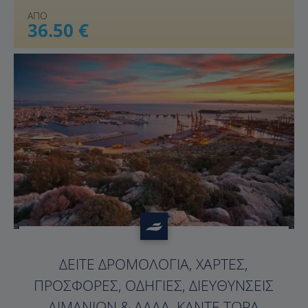
ΑΠΟ
36.50 €
?>
ΔΕΊΤΕ ΔΡΟΜΟΛΌΓΙΑ, ΧΆΡΤΕΣ,
ΠΡΟΣΦΟΡΈΣ, ΟΔΗΓΊΕΣ, ΔΙΕΥΘΎΝΣΕΙΣ
ΛΙΜΑΝΙΏΝ & ΆΛΛΑ. ΚΆΝΤΕ ΤΏΡΑ