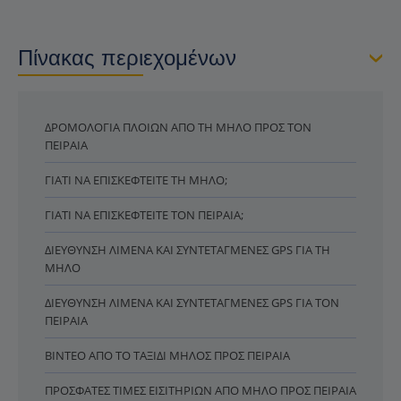
Πίνακας περιεχομένων
ΔΡΟΜΟΛΌΓΙΑ ΠΛΟΊΩΝ ΑΠΌ ΤΗ ΜΉΛΟ ΠΡΟΣ ΤΟΝ
ΠΕΙΡΑΙΆ
ΓΙΑΤΊ ΝΑ ΕΠΙΣΚΕΦΤΕΊΤΕ ΤΗ ΜΉΛΟ;
ΓΙΑΤΊ ΝΑ ΕΠΙΣΚΕΦΤΕΊΤΕ ΤΟΝ ΠΕΙΡΑΙΆ;
ΔΙΕΎΘΥΝΣΗ ΛΙΜΈΝΑ ΚΑΙ ΣΥΝΤΕΤΑΓΜΈΝΕΣ GPS ΓΙΑ ΤΗ
ΜΉΛΟ
ΔΙΕΎΘΥΝΣΗ ΛΙΜΈΝΑ ΚΑΙ ΣΥΝΤΕΤΑΓΜΈΝΕΣ GPS ΓΙΑ ΤΟΝ
ΠΕΙΡΑΙΆ
ΒΊΝΤΕΟ ΑΠΌ ΤΟ ΤΑΞΊΔΙ ΜΉΛΟΣ ΠΡΟΣ ΠΕΙΡΑΙΆ
ΠΡΌΣΦΑΤΕΣ ΤΙΜΈΣ ΕΙΣΙΤΗΡΊΩΝ ΑΠΌ ΜΉΛΟ ΠΡΟΣ ΠΕΙΡΑΙΆ