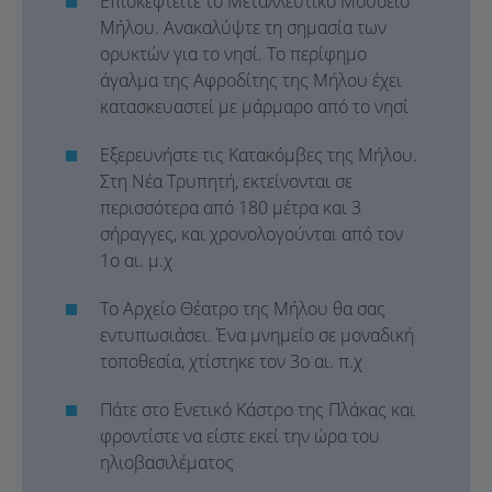
Επισκεφτείτε το Μεταλλευτικό Μουσείο
Μήλου. Ανακαλύψτε τη σημασία των
ορυκτών για το νησί. Το περίφημο
άγαλμα της Αφροδίτης της Μήλου έχει
κατασκευαστεί με μάρμαρο από το νησί
Εξερευνήστε τις Κατακόμβες της Μήλου.
Στη Νέα Τρυπητή, εκτείνονται σε
περισσότερα από 180 μέτρα και 3
σήραγγες, και χρονολογούνται από τον
1ο αι. μ.χ
Το Αρχείο Θέατρο της Μήλου θα σας
εντυπωσιάσει. Ένα μνημείο σε μοναδική
τοποθεσία, χτίστηκε τον 3ο αι. π.χ
Πάτε στο Ενετικό Κάστρο της Πλάκας και
φροντίστε να είστε εκεί την ώρα του
ηλιοβασιλέματος