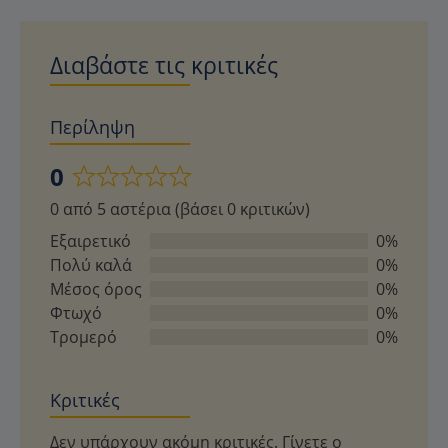
Διαβάστε τις κριτικές
Περίληψη
0
Βαθμολογήθηκε
0 από 5 αστέρια (βάσει 0 κριτικών)
με
0
Εξαιρετικό
0%
από
Πολύ καλά
0%
5
Μέσος όρος
0%
Φτωχό
0%
Τρομερό
0%
Κριτικές
Δεν υπάρχουν ακόμη κριτικές. Γίνετε ο