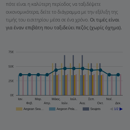
πότε είναι η καλύτερη περίοδος να ταξιδέψετε
οικονομικότερα, δείτε το διάγραμμα με την εξέλιξη της
τιμής του εισιτηρίου μέσα σε ένα χρόνο.
Οι τιμές είναι
για έναν επιβάτη που ταξιδεύει πεζός (χωρίς όχημα).
75€
50€
25€
0€
Ιαν.
Μαρ.
Μάιος.
Ιούλ.
Σεπ.
Νοέ.
Φεβ.
Απρ.
Ιούν.
Αυγ.
Οκτ.
Δεκ.
Aegean Sea…
Aegeon Pela…
Seajets
1/2