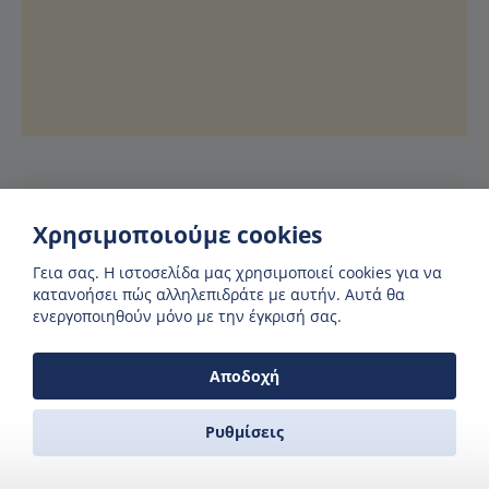
Χρησιμοποιούμε cookies
Ξενοδοχεία στη Μήλο ή
Γεια σας. H ιστοσελίδα μας χρησιμοποιεί cookies για να
κατανοήσει πώς αλληλεπιδράτε με αυτήν. Αυτά θα
Πειραιά με την
ενεργοποιηθούν μόνο με την έγκρισή σας.
Booking.com
Αποδοχή
Εγγυημένη η καλύτερη τιμή
Ρυθμίσεις
Συνεργαστήκαμε με την Booking.com για