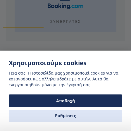
ΣΥΝΕΡΓΆΤΕΣ
Χρησιμοποιούμε cookies
Γιατί να χρησιμοποιήσετε τη Zas
Γεια σας. H ιστοσελίδα μας χρησιμοποιεί cookies για να
Ferries;
κατανοήσει πώς αλληλεπιδράτε με αυτήν. Αυτά θα
ενεργοποιηθούν μόνο με την έγκρισή σας.
Αποδοχή
ΔΕΙΤΕ ΑΝ ΥΠΑΡΧΟΥΝ ΔΙΑΘΕΣΗΜΑ ΔΡΟΜΟΛΟΓΙΑ
Στο ημερολόγιο μας μπορείτε να δείτε αν υπάρχει το
Ρυθμίσεις
συγκεκριμένο δρομολόγιο πριν κάνετε αναζήτηση