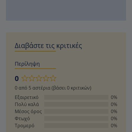
Διαβάστε τις κριτικές
Περίληψη
0
Βαθμολογήθηκε
0 από 5 αστέρια (βάσει 0 κριτικών)
με
0
Εξαιρετικό
0%
από
Πολύ καλά
0%
5
Μέσος όρος
0%
Φτωχό
0%
Τρομερό
0%