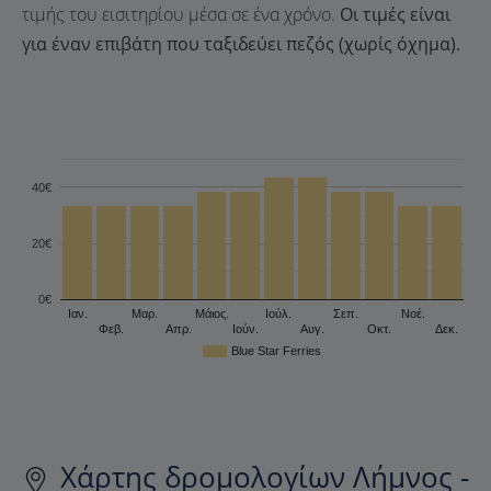
τιμής του εισιτηρίου μέσα σε ένα χρόνο.
Οι τιμές είναι
για έναν επιβάτη που ταξιδεύει πεζός (χωρίς όχημα).
40€
20€
0€
Ιαν.
Μαρ.
Μάιος.
Ιούλ.
Σεπ.
Νοέ.
Φεβ.
Απρ.
Ιούν.
Αυγ.
Οκτ.
Δεκ.
Blue Star Ferries
Χάρτης δρομολογίων Λήμνος -