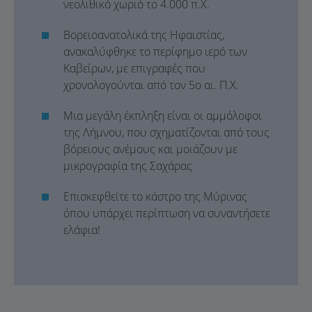
νεολιθικό χωριό το 4.000 π.Χ.
Βορειοανατολικά της Ηφαιστίας,
ανακαλύφθηκε το περίφημο ιερό των
Καβείρων, με επιγραφές που
χρονολογούνται από τον 5ο αι. Π.Χ.
Μια μεγάλη έκπληξη είναι οι αμμόλοφοι
της Λήμνου, που σχηματίζονται από τους
βόρειους ανέμους και μοιάζουν με
μικρογραφία της Σαχάρας
Επισκεφθείτε το κάστρο της Μύρινας
όπου υπάρχει περίπτωση να συναντήσετε
ελάφια!