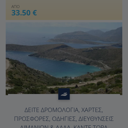
ΑΠΟ
33.50 €
?>
ΔΕΊΤΕ ΔΡΟΜΟΛΌΓΙΑ, ΧΆΡΤΕΣ,
ΠΡΟΣΦΟΡΈΣ, ΟΔΗΓΊΕΣ, ΔΙΕΥΘΎΝΣΕΙΣ
ΛΙΜΑΝΙΏΝ & ΆΛΛΑ. ΚΆΝΤΕ ΤΏΡΑ