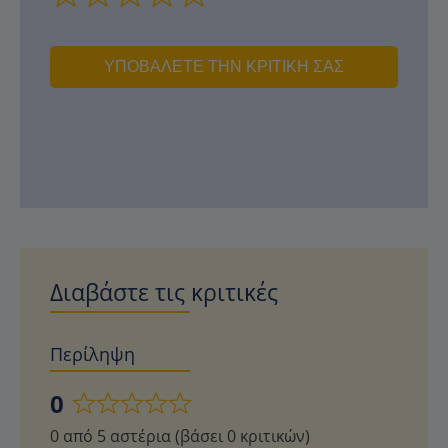
ΥΠΟΒΆΛΕΤΕ ΤΗΝ ΚΡΙΤΙΚΉ ΣΑΣ
Διαβάστε τις κριτικές
Περίληψη
0
Βαθμολογήθηκε
0 από 5 αστέρια (βάσει 0 κριτικών)
με