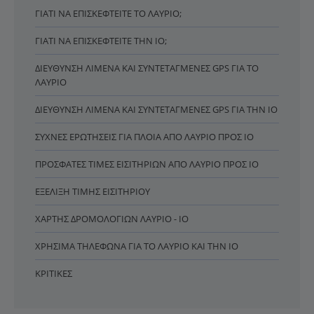
ΓΙΑΤΊ ΝΑ ΕΠΙΣΚΕΦΤΕΊΤΕ ΤΟ ΛΑΎΡΙΟ;
ΓΙΑΤΊ ΝΑ ΕΠΙΣΚΕΦΤΕΊΤΕ ΤΗΝ ΊΟ;
ΔΙΕΎΘΥΝΣΗ ΛΙΜΈΝΑ ΚΑΙ ΣΥΝΤΕΤΑΓΜΈΝΕΣ GPS ΓΙΑ ΤΟ
ΛΑΎΡΙΟ
ΔΙΕΎΘΥΝΣΗ ΛΙΜΈΝΑ ΚΑΙ ΣΥΝΤΕΤΑΓΜΈΝΕΣ GPS ΓΙΑ ΤΗΝ ΊΟ
ΣΥΧΝΈΣ ΕΡΩΤΉΣΕΙΣ ΓΙΑ ΠΛΟΊΑ ΑΠΌ ΛΑΎΡΙΟ ΠΡΟΣ ΊΟ
ΠΡΌΣΦΑΤΕΣ ΤΙΜΈΣ ΕΙΣΙΤΗΡΊΩΝ ΑΠΌ ΛΑΎΡΙΟ ΠΡΟΣ ΊΟ
ΕΞΈΛΙΞΗ ΤΙΜΉΣ ΕΙΣΙΤΗΡΊΟΥ
ΧΆΡΤΗΣ ΔΡΟΜΟΛΟΓΊΩΝ ΛΑΎΡΙΟ - ΊΟ
ΧΡΉΣΙΜΑ ΤΗΛΈΦΩΝΑ ΓΙΑ ΤΟ ΛΑΎΡΙΟ ΚΑΙ ΤΗΝ ΊΟ
ΚΡΙΤΙΚΈΣ