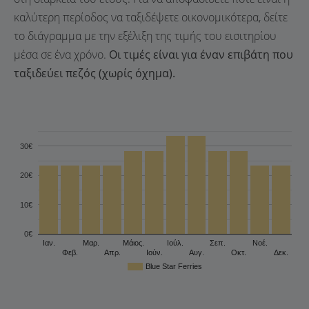
καλύτερη περίοδος να ταξιδέψετε οικονομικότερα, δείτε
το διάγραμμα με την εξέλιξη της τιμής του εισιτηρίου
μέσα σε ένα χρόνο.
Οι τιμές είναι για έναν επιβάτη που
ταξιδεύει πεζός (χωρίς όχημα).
30€
20€
10€
0€
Ιαν.
Μαρ.
Μάιος.
Ιούλ.
Σεπ.
Νοέ.
Φεβ.
Απρ.
Ιούν.
Αυγ.
Οκτ.
Δεκ.
Blue Star Ferries