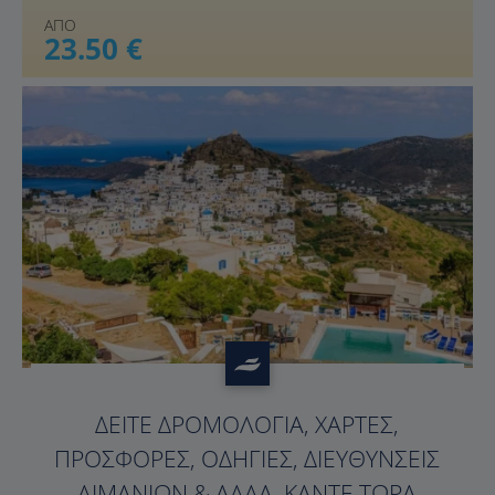
ΑΠΟ
23.50 €
?>
ΔΕΊΤΕ ΔΡΟΜΟΛΌΓΙΑ, ΧΆΡΤΕΣ,
ΠΡΟΣΦΟΡΈΣ, ΟΔΗΓΊΕΣ, ΔΙΕΥΘΎΝΣΕΙΣ
ΛΙΜΑΝΙΏΝ & ΆΛΛΑ. ΚΆΝΤΕ ΤΏΡΑ