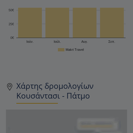
50€
25€
0€
Ιούν.
Ιούλ.
Αυγ.
Σεπ.
Makri Travel
Χάρτης δρομολογίων
Κουσάντασι - Πάτμο