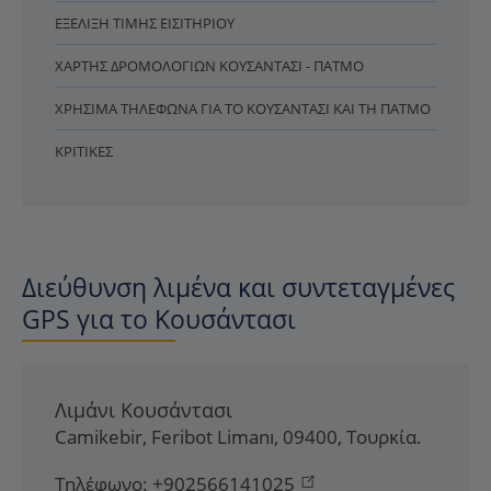
ΕΞΈΛΙΞΗ ΤΙΜΉΣ ΕΙΣΙΤΗΡΊΟΥ
ΧΆΡΤΗΣ ΔΡΟΜΟΛΟΓΊΩΝ ΚΟΥΣΆΝΤΑΣΙ - ΠΆΤΜΟ
ΧΡΉΣΙΜΑ ΤΗΛΈΦΩΝΑ ΓΙΑ ΤΟ ΚΟΥΣΆΝΤΑΣΙ ΚΑΙ ΤΗ ΠΆΤΜΟ
ΚΡΙΤΙΚΈΣ
Διεύθυνση λιμένα και συντεταγμένες
GPS για το Κουσάντασι
Λιμάνι Κουσάντασι
Camikebir
,
Feribot Limanı
,
09400
,
Τουρκία
.
Τηλέφωνο:
+902566141025