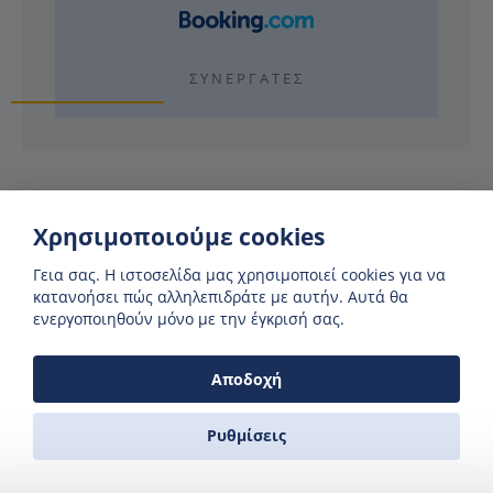
ΣΥΝΕΡΓΆΤΕΣ
Χρησιμοποιούμε cookies
Γιατί να χρησιμοποιήσετε τη Zas
Γεια σας. H ιστοσελίδα μας χρησιμοποιεί cookies για να
Ferries;
κατανοήσει πώς αλληλεπιδράτε με αυτήν. Αυτά θα
ενεργοποιηθούν μόνο με την έγκρισή σας.
Αποδοχή
ΔΕΙΤΕ ΑΝ ΥΠΑΡΧΟΥΝ ΔΙΑΘΕΣΗΜΑ ΔΡΟΜΟΛΟΓΙΑ
Στο ημερολόγιο μας μπορείτε να δείτε αν υπάρχει το
Ρυθμίσεις
συγκεκριμένο δρομολόγιο πριν κάνετε αναζήτηση