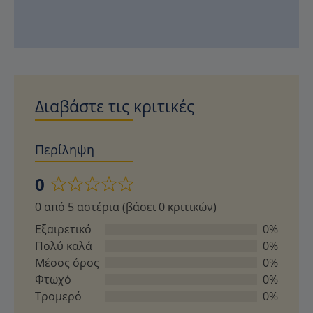
Διαβάστε τις κριτικές
Περίληψη
0
Βαθμολογήθηκε
0 από 5 αστέρια (βάσει 0 κριτικών)
με
0
Εξαιρετικό
0%
από
Πολύ καλά
0%
5
Μέσος όρος
0%
Φτωχό
0%
Τρομερό
0%