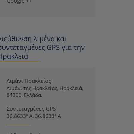
Google
Διεύθυνση λιμένα και
συντεταγμένες GPS για την
Ηρακλειά
Λιμάνι Ηρακλείας
Λιμάνι της Ηρακλείας
,
Ηρακλειά
,
84300
,
Ελλάδα
.
Συντεταγμένες GPS
36.8633° Α, 36.8633° Α