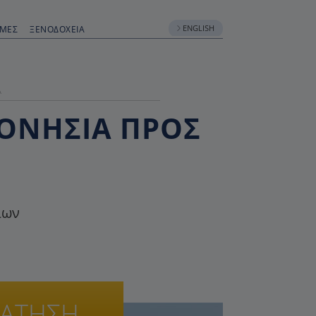
ENGLISH
ΟΜΈΣ
ΞΕΝΟΔΟΧΕΊΑ
Ά
ΦΟΝΉΣΙΑ ΠΡΟΣ
ίων
ΡΑΤΗΣΗ