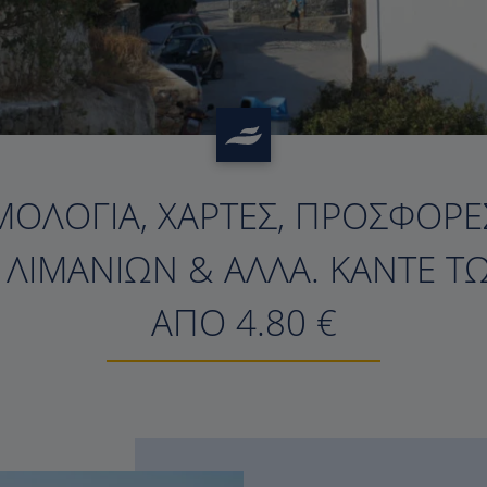
ΜΟΛΌΓΙΑ, ΧΆΡΤΕΣ, ΠΡΟΣΦΟΡΈΣ
?>
Σ ΛΙΜΑΝΙΏΝ & ΆΛΛΑ. ΚΆΝΤΕ Τ
ΑΠΌ 4.80 €