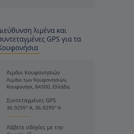
Διεύθυνση λιμένα και
συντεταγμένες GPS για τα
Κουφονήσια
Λιμάνι Κουφονησιών
Λιμάνι των Κουφονησιών
,
Κουφονήσι
,
84300
,
Ελλάδα
.
Συντεταγμένες GPS
36.9295° Α, 36.9295° Α
Λάβετε οδηγίες με την