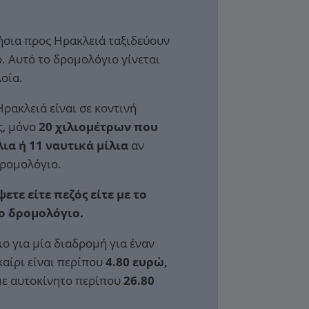
ήσια προς Ηρακλειά ταξιδεύουν
. Αυτό το δρομολόγιο γίνεται
οία.
ρακλειά είναι σε κοντινή
ς, μόνο
20 χιλιομέτρων που
λια ή 11 ναυτικά μίλια
αν
δρομολόγιο.
ετε είτε πεζός είτε με το
το δρομολόγιο.
ιο για μία διαδρομή για έναν
καίρι είναι περίπου
4.80 ευρώ,
 με αυτοκίνητο περίπου
26.80