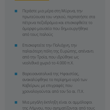
Περάστε μια μέρα στη Μύρινα, την
πρωτεύουσα του νησιού, περπατήστε στα
πέτρινα πεζοδρόμια και επισκεφθείτε το
όμορφο μουσείο που δημιουργήθηκε
από τους Ιταλούς
Επισκεφτείτε την Πολιόχνη, την
παλαιότερη πόλη της Ευρώπης, απέναντι
από την Τροία, που ιδρύθηκε ως
νεολιθικό χωριό το 4.000 π.Χ.
Βορειοανατολικά της Ηφαιστίας,
ανακαλύφθηκε το περίφημο ιερό των
Καβείρων, με επιγραφές που
χρονολογούνται από τον 5ο αι. Π.Χ.
Μια μεγάλη έκπληξη είναι οι αμμόλοφοι
της Λήμνου, που σχηματίζονται από τους