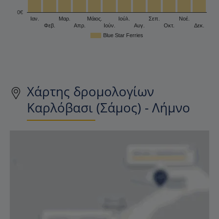
0€
Ιαν.
Μαρ.
Μάιος.
Ιούλ.
Σεπ.
Νοέ.
Φεβ.
Απρ.
Ιούν.
Αυγ.
Οκτ.
Δεκ.
Blue Star Ferries
Χάρτης δρομολογίων
Καρλόβασι (Σάμος) - Λήμνο