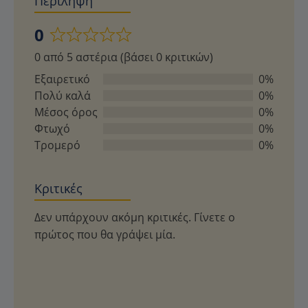
Περίληψη
0
Βαθμολογήθηκε
0 από 5 αστέρια (βάσει 0 κριτικών)
με
0
Εξαιρετικό
0%
από
Πολύ καλά
0%
5
Μέσος όρος
0%
Φτωχό
0%
Τρομερό
0%
Κριτικές
Δεν υπάρχουν ακόμη κριτικές. Γίνετε ο
πρώτος που θα γράψει μία.