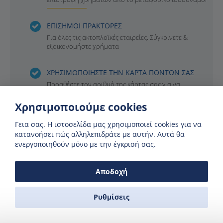
ΕΠΙΣΗΜΟΙ ΠΡΑΚΤΟΡΕΣ
Για όλες τις ακτοπλοϊκές εταιρείες. Σύγκρινετε &
εξοικονομήστε χρήματα
ΧΡΗΣΙΜΟΠΟΙΗΣΤΕ ΤΗΝ ΚΑΡΤΑ ΠΟΝΤΩΝ ΣΑΣ
Προσθέστε τον αριθμό της κάρτας σας για να
συγκεντρώσετε πόντους με τη Seasmiles, Seaclub κ.α.
Χρησιμοποιούμε cookies
ΜΠΟΡΕΙΤΕ ΝΑ ΕΧΕΤΕ ΟΛΕΣ ΤΙΣ ΔΙΑΘΕΣΙΜΕΣ
Γεια σας. H ιστοσελίδα μας χρησιμοποιεί cookies για να
ΕΚΠΤΩΣΕΙΣ
κατανοήσει πώς αλληλεπιδράτε με αυτήν. Αυτά θα
Εξοικονομήστε χρήματα στα ακτοπλοϊκά σας
ενεργοποιηθούν μόνο με την έγκρισή σας.
εισιτήρια με τις ειδικές εκπτώσεις (φοιτητικό,
πολυτεκνικό, κ.α.)
Αποδοχή
Ρυθμίσεις