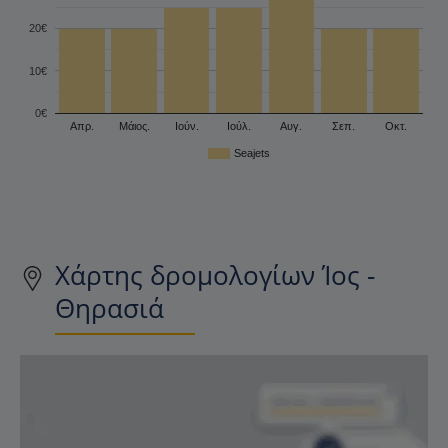
20€
10€
0€
Απρ.
Μάιος.
Ιούν.
Ιούλ.
Αυγ.
Σεπ.
Οκτ.
Seajets
Χάρτης δρομολογίων Ίος -
Θηρασιά