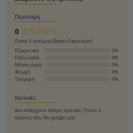
Περίληψη
0
Βαθμολογήθηκε
0 από 5 αστέρια (βάσει 0 κριτικών)
με
0
Εξαιρετικό
0%
από
Πολύ καλά
0%
5
Μέσος όρος
0%
Φτωχό
0%
Τρομερό
0%
Κριτικές
Δεν υπάρχουν ακόμη κριτικές. Γίνετε ο
πρώτος που θα γράψει μία.