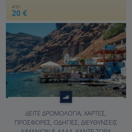
ΑΠΟ
20 €
?>
ΔΕΊΤΕ ΔΡΟΜΟΛΌΓΙΑ, ΧΆΡΤΕΣ,
ΠΡΟΣΦΟΡΈΣ, ΟΔΗΓΊΕΣ, ΔΙΕΥΘΎΝΣΕΙΣ
ΛΙΜΑΝΙΏΝ & ΆΛΛΑ. ΚΆΝΤΕ ΤΏΡΑ