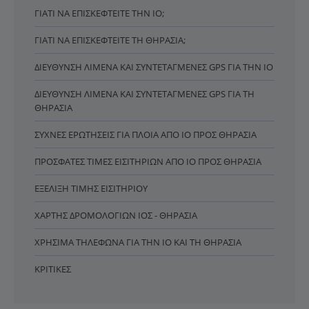
ΓΙΑΤΊ ΝΑ ΕΠΙΣΚΕΦΤΕΊΤΕ ΤΗΝ ΊΟ;
ΓΙΑΤΊ ΝΑ ΕΠΙΣΚΕΦΤΕΊΤΕ ΤΗ ΘΗΡΑΣΙΆ;
ΔΙΕΎΘΥΝΣΗ ΛΙΜΈΝΑ ΚΑΙ ΣΥΝΤΕΤΑΓΜΈΝΕΣ GPS ΓΙΑ ΤΗΝ ΊΟ
ΔΙΕΎΘΥΝΣΗ ΛΙΜΈΝΑ ΚΑΙ ΣΥΝΤΕΤΑΓΜΈΝΕΣ GPS ΓΙΑ ΤΗ
ΘΗΡΑΣΙΆ
ΣΥΧΝΈΣ ΕΡΩΤΉΣΕΙΣ ΓΙΑ ΠΛΟΊΑ ΑΠΌ ΊΟ ΠΡΟΣ ΘΗΡΑΣΙΆ
ΠΡΌΣΦΑΤΕΣ ΤΙΜΈΣ ΕΙΣΙΤΗΡΊΩΝ ΑΠΌ ΊΟ ΠΡΟΣ ΘΗΡΑΣΙΆ
ΕΞΈΛΙΞΗ ΤΙΜΉΣ ΕΙΣΙΤΗΡΊΟΥ
ΧΆΡΤΗΣ ΔΡΟΜΟΛΟΓΊΩΝ ΊΟΣ - ΘΗΡΑΣΙΆ
ΧΡΉΣΙΜΑ ΤΗΛΈΦΩΝΑ ΓΙΑ ΤΗΝ ΊΟ ΚΑΙ ΤΗ ΘΗΡΑΣΙΆ
ΚΡΙΤΙΚΈΣ