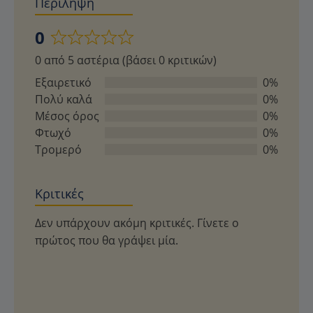
Περίληψη
0
Βαθμολογήθηκε
0 από 5 αστέρια (βάσει 0 κριτικών)
με
0
Εξαιρετικό
0%
από
Πολύ καλά
0%
5
Μέσος όρος
0%
Φτωχό
0%
Τρομερό
0%
Κριτικές
Δεν υπάρχουν ακόμη κριτικές. Γίνετε ο
πρώτος που θα γράψει μία.