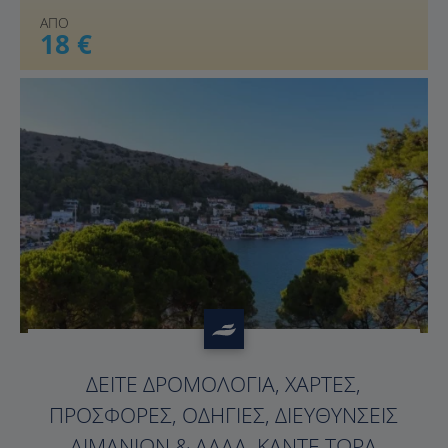
ΑΠΟ
18 €
?>
ΔΕΊΤΕ ΔΡΟΜΟΛΌΓΙΑ, ΧΆΡΤΕΣ,
ΠΡΟΣΦΟΡΈΣ, ΟΔΗΓΊΕΣ, ΔΙΕΥΘΎΝΣΕΙΣ
ΛΙΜΑΝΙΏΝ & ΆΛΛΑ. ΚΆΝΤΕ ΤΏΡΑ