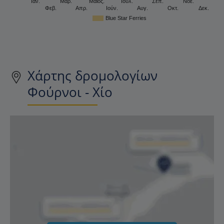
Ιαν.
Μαρ.
Μάιος.
Ιούλ.
Σεπ.
Νοέ.
Φεβ.
Απρ.
Ιούν.
Αυγ.
Οκτ.
Δεκ.
Blue Star Ferries
Χάρτης δρομολογίων
Φούρνοι - Χίο