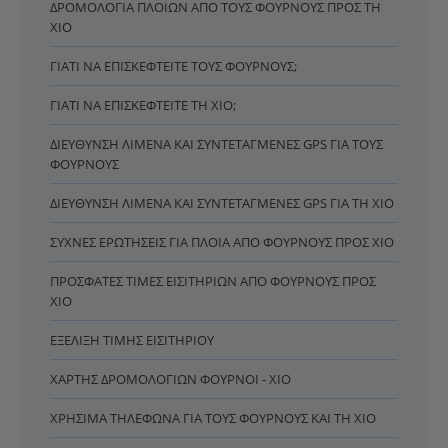
ΔΡΟΜΟΛΌΓΙΑ ΠΛΟΊΩΝ ΑΠΌ ΤΟΥΣ ΦΟΎΡΝΟΥΣ ΠΡΟΣ ΤΗ
ΧΊΟ
ΓΙΑΤΊ ΝΑ ΕΠΙΣΚΕΦΤΕΊΤΕ ΤΟΥΣ ΦΟΎΡΝΟΥΣ;
ΓΙΑΤΊ ΝΑ ΕΠΙΣΚΕΦΤΕΊΤΕ ΤΗ ΧΊΟ;
ΔΙΕΎΘΥΝΣΗ ΛΙΜΈΝΑ ΚΑΙ ΣΥΝΤΕΤΑΓΜΈΝΕΣ GPS ΓΙΑ ΤΟΥΣ
ΦΟΎΡΝΟΥΣ
ΔΙΕΎΘΥΝΣΗ ΛΙΜΈΝΑ ΚΑΙ ΣΥΝΤΕΤΑΓΜΈΝΕΣ GPS ΓΙΑ ΤΗ ΧΊΟ
ΣΥΧΝΈΣ ΕΡΩΤΉΣΕΙΣ ΓΙΑ ΠΛΟΊΑ ΑΠΌ ΦΟΎΡΝΟΥΣ ΠΡΟΣ ΧΊΟ
ΠΡΌΣΦΑΤΕΣ ΤΙΜΈΣ ΕΙΣΙΤΗΡΊΩΝ ΑΠΌ ΦΟΎΡΝΟΥΣ ΠΡΟΣ
ΧΊΟ
ΕΞΈΛΙΞΗ ΤΙΜΉΣ ΕΙΣΙΤΗΡΊΟΥ
ΧΆΡΤΗΣ ΔΡΟΜΟΛΟΓΊΩΝ ΦΟΎΡΝΟΙ - ΧΊΟ
ΧΡΉΣΙΜΑ ΤΗΛΈΦΩΝΑ ΓΙΑ ΤΟΥΣ ΦΟΎΡΝΟΥΣ ΚΑΙ ΤΗ ΧΊΟ