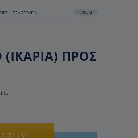
ENGLISH
ΟΜΈΣ
ΞΕΝΟΔΟΧΕΊΑ
 (ΙΚΑΡΊΑ) ΠΡΟΣ
ίων
ΡΑΤΗΣΗ