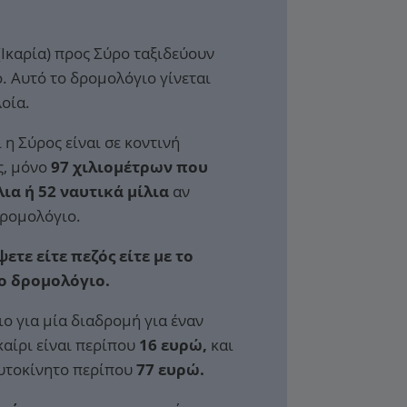
(Ικαρία) προς Σύρο ταξιδεύουν
. Αυτό το δρομολόγιο γίνεται
οία.
ι η Σύρος είναι σε κοντινή
ς, μόνο
97 χιλιομέτρων που
λια ή 52 ναυτικά μίλια
αν
δρομολόγιο.
ετε είτε πεζός είτε με το
το δρομολόγιο.
ιο για μία διαδρομή για έναν
καίρι είναι περίπου
16 ευρώ,
και
αυτοκίνητο περίπου
77 ευρώ.