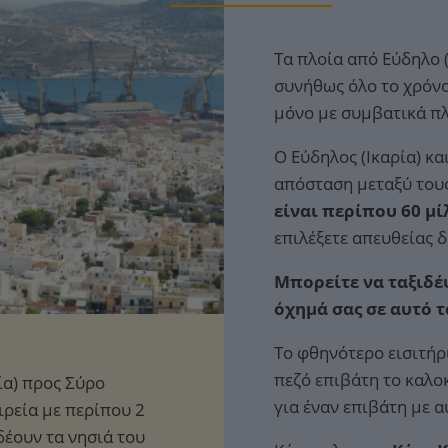
Τα πλοία από Εύδηλο 
συνήθως όλο το χρόνο
μόνο με συμβατικά πλ
Ο Εύδηλος (Ικαρία) κα
απόσταση μεταξύ του
είναι περίπου 60 μί
επιλέξετε απευθείας 
Μπορείτε να ταξιδέψ
όχημά σας σε αυτό 
Το φθηνότερο εισιτήρ
πεζό επιβάτη το καλο
για έναν επιβάτη με 