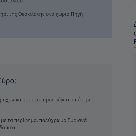
 κουταλιού
τήρι της Θεοκτίστης στο χωριό Πηγή
Σύρο;
ομηχανικά μουσεία πριν φύγετε από την
 με τα περίφημα, πολύχρωμα Συριανά
δόπιτα