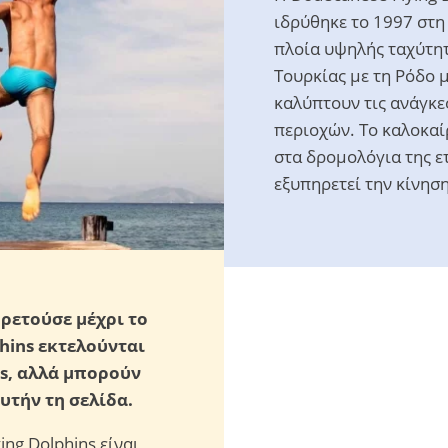
ιδρύθηκε το 1997 στη
πλοία υψηλής ταχύτητ
Τουρκίας με τη Ρόδο 
καλύπτουν τις ανάγκε
περιοχών. Το καλοκαίρ
στα δρομολόγια της ετ
εξυπηρετεί την κίνησ
ρετούσε μέχρι το
phins εκτελούνται
es, αλλά μπορούν
υτήν τη σελίδα.
ing Dolphins είναι