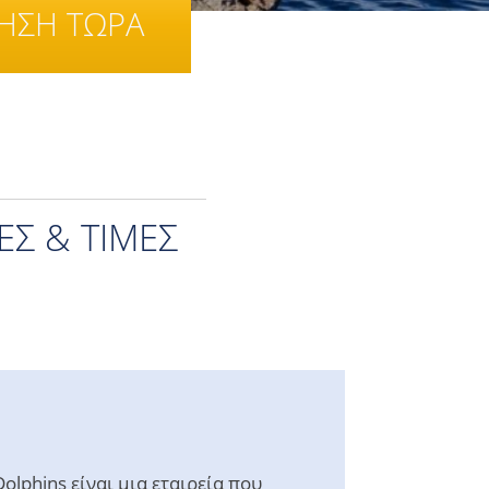
ΤΗΣΗ ΤΩΡΑ
Σ & ΤΙΜΈΣ
olphins είναι μια εταιρεία που