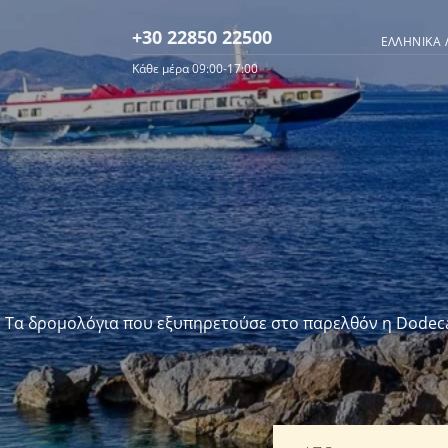
+30 22850 22500
ΕΛΛΗΝΙΚΆ 
Κάθε μέρα 09:00-17:00
Tα δρομολόγια που εξυπηρετούσε στο παρελθόν η Dodecan