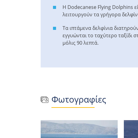
Η Dodecanese Flying Dolphins ε
λειτουργούν τα γρήγορα δελφίνια
Τα ιπτάμενα δελφίνια διατηρού
εγγυώνται το ταχύτερο ταξίδι σ
μόλις 90 λεπτά.
Φωτογραφίες