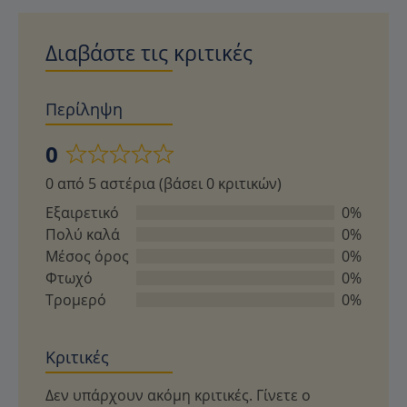
Διαβάστε τις κριτικές
Περίληψη
0
Βαθμολογήθηκε
0 από 5 αστέρια (βάσει 0 κριτικών)
με
0
Εξαιρετικό
0%
από
Πολύ καλά
0%
5
Μέσος όρος
0%
Φτωχό
0%
Τρομερό
0%
Κριτικές
Δεν υπάρχουν ακόμη κριτικές. Γίνετε ο