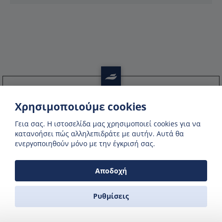
Βρείτε προσφορές έως και
Χρησιμοποιούμε cookies
50% έκπτωση
Γεια σας. H ιστοσελίδα μας χρησιμοποιεί cookies για να
κατανοήσει πώς αλληλεπιδράτε με αυτήν. Αυτά θα
Πληροφορηθείτε για αποκλειστικές
ενεργοποιηθούν μόνο με την έγκρισή σας.
προσφορές κάνοντας εγγραφή στη σελίδα
μας
Αποδοχή
Ρυθμίσεις