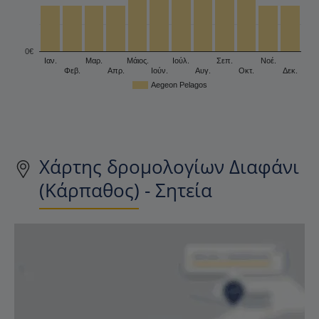
0€
Ιαν.
Μαρ.
Μάιος.
Ιούλ.
Σεπ.
Νοέ.
Φεβ.
Απρ.
Ιούν.
Αυγ.
Οκτ.
Δεκ.
Aegeon Pelagos
Χάρτης δρομολογίων Διαφάνι
(Κάρπαθος) - Σητεία