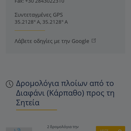
Fax:
+30 2843022310
Συντεταγμένες GPS
35.2128° Α, 35.2128° Α
Λάβετε οδηγίες με την Google
Δρομολόγια πλοίων από το
Διαφάνι (Κάρπαθο) προς τη
Σητεία
2 δρομολόγια την
ΔΕΙΤΕ