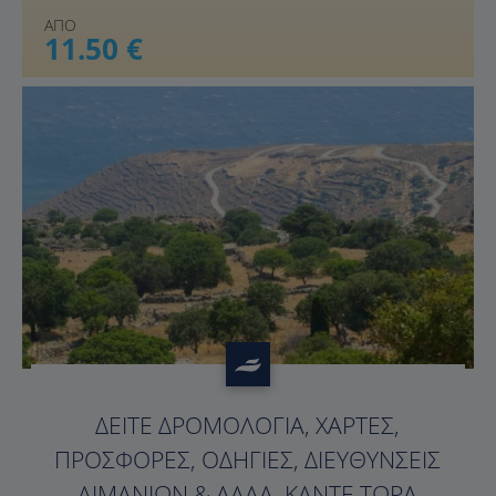
ΑΠΟ
11.50 €
?>
ΔΕΊΤΕ ΔΡΟΜΟΛΌΓΙΑ, ΧΆΡΤΕΣ,
ΠΡΟΣΦΟΡΈΣ, ΟΔΗΓΊΕΣ, ΔΙΕΥΘΎΝΣΕΙΣ
ΛΙΜΑΝΙΏΝ & ΆΛΛΑ. ΚΆΝΤΕ ΤΏΡΑ