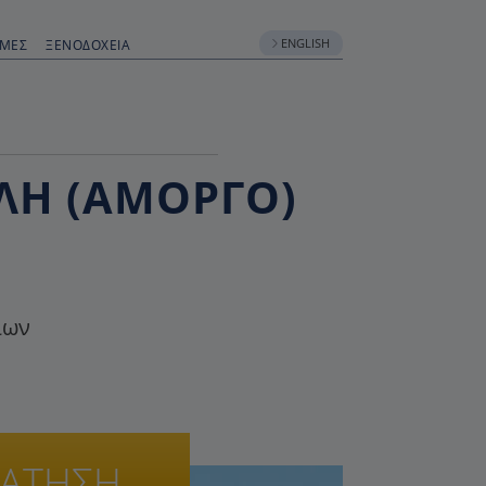
ENGLISH
ΟΜΈΣ
ΞΕΝΟΔΟΧΕΊΑ
ΆΛΗ (ΑΜΟΡΓΌ)
ίων
ΡΑΤΗΣΗ