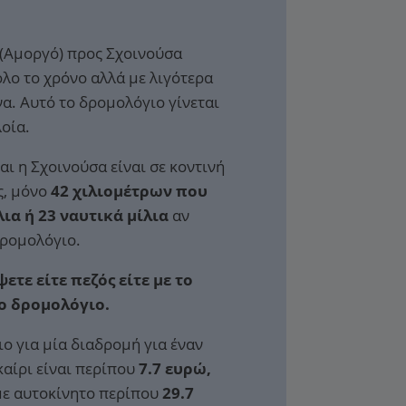
 (Αμοργό) προς Σχοινούσα
λο το χρόνο αλλά με λιγότερα
α. Αυτό το δρομολόγιο γίνεται
οία.
αι η Σχοινούσα είναι σε κοντινή
ς, μόνο
42 χιλιομέτρων που
λια ή 23 ναυτικά μίλια
αν
δρομολόγιο.
ετε είτε πεζός είτε με το
το δρομολόγιο.
ιο για μία διαδρομή για έναν
καίρι είναι περίπου
7.7 ευρώ,
 με αυτοκίνητο περίπου
29.7