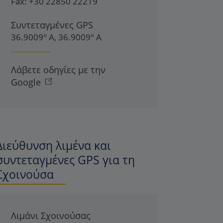
Fax:
+30 22850 22219
Συντεταγμένες GPS
36.9009° Α, 36.9009° Α
Λάβετε οδηγίες με την
Google
Διεύθυνση λιμένα και
συντεταγμένες GPS για τη
Σχοινούσα
Λιμάνι Σχοινούσας